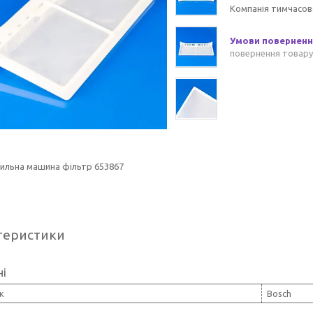
Компанія тимчасов
повернення товару
шильна машина фільтр 653867
теристики
ні
к
Bosch