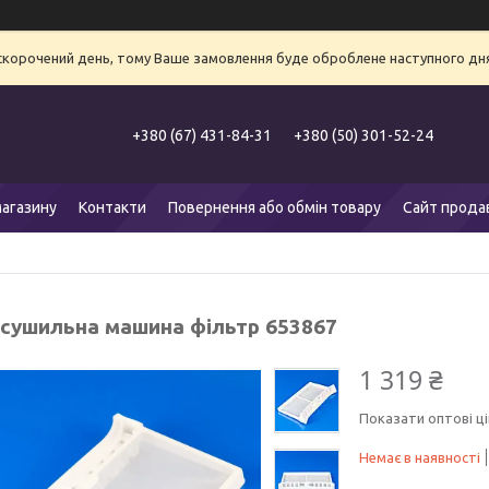
 скорочений день, тому Ваше замовлення буде оброблене наступного дня
+380 (67) 431-84-31
+380 (50) 301-52-24
агазину
Контакти
Повернення або обмін товару
Сайт прода
 сушильна машина фільтр 653867
1 319 ₴
Показати оптові ці
Немає в наявності