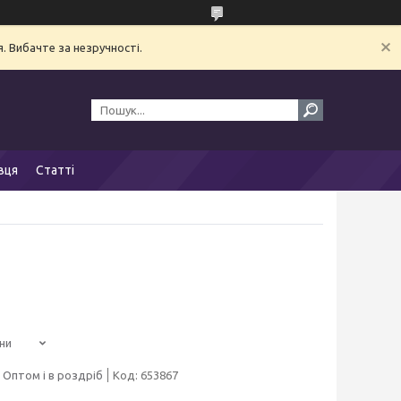
. Вибачте за незручності.
вця
Статті
ни
Оптом і в роздріб
Код:
653867