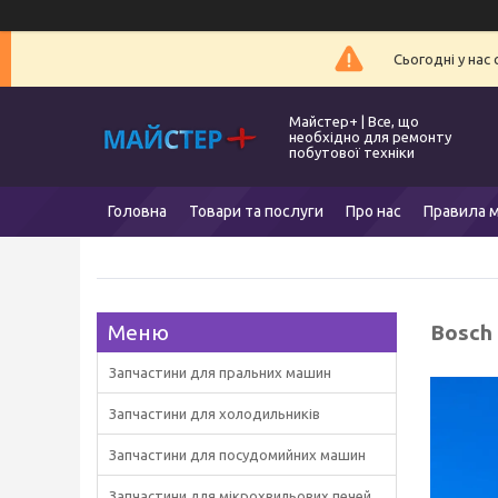
Сьогодні у нас
Майстер+ | Все, що
необхідно для ремонту
побутової техніки
Головна
Товари та послуги
Про нас
Правила м
Bosch
Запчастини для пральних машин
Запчастини для холодильників
Запчастини для посудомийних машин
Запчастини для мікрохвильових печей