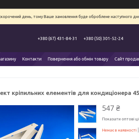
 скорочений день, тому Ваше замовлення буде оброблене наступного дня
+380 (67) 431-84-31
+380 (50) 301-52-24
агазину
Контакти
Повернення або обмін товару
Сайт прода
ект кріпильних елементів для кондиціонера 45
547 ₴
Показати оптові ці
Немає в наявності