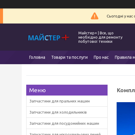
Сьогодні у нас
Майстер+ | Все, що
необхідно для ремонту
побутової техніки
Головна
Товари та послуги
Про нас
Правила м
Компл
Запчастини для пральних машин
Запчастини для холодильників
Запчастини для посудомийних машин
Запчастини для мікрохвильових печей