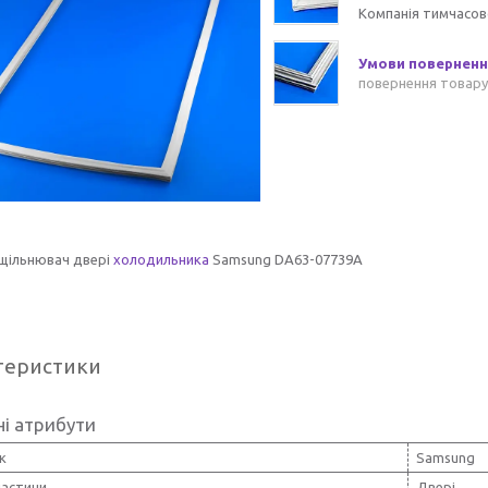
Компанія тимчасов
повернення товару
ущільнювач двері
холодильника
Samsung DA63-07739A
теристики
і атрибути
к
Samsung
частини
Двері