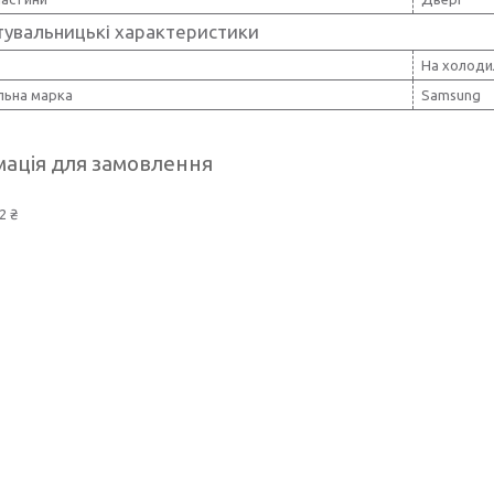
тувальницькі характеристики
На холоди
льна марка
Samsung
ація для замовлення
2 ₴