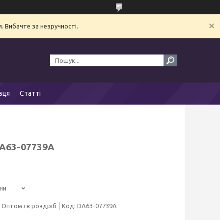
. Вибачте за незручності.
вця
Статті
DA63-07739A
ни
Оптом і в роздріб
Код:
DA63-07739A