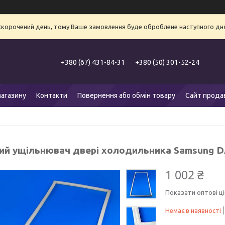
 скорочений день, тому Ваше замовлення буде оброблене наступного дня
+380 (67) 431-84-31
+380 (50) 301-52-24
агазину
Контакти
Повернення або обмін товару
Сайт прода
ий ущільнювач двері холодильника Samsung 
1 002 ₴
Показати оптові ці
Немає в наявності