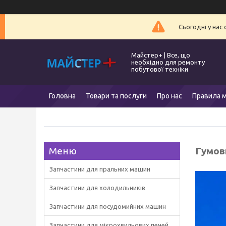
Сьогодні у нас
Майстер+ | Все, що
необхідно для ремонту
побутової техніки
Головна
Товари та послуги
Про нас
Правила м
Гумов
Запчастини для пральних машин
Запчастини для холодильників
Запчастини для посудомийних машин
Запчастини для мікрохвильових печей