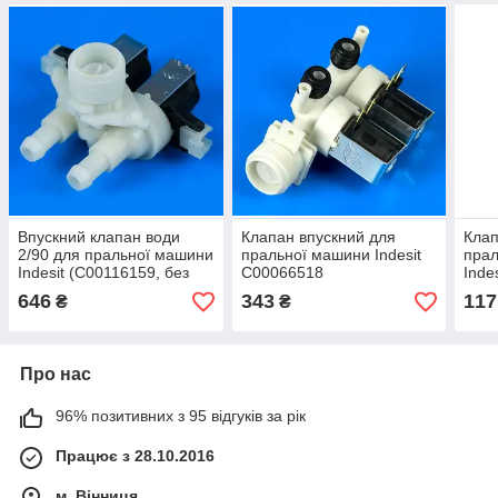
Впускний клапан води
Клапан впускний для
Клап
2/90 для пральної машини
пральної машини Indesit
прал
Indesit (C00116159, без
C00066518
Inde
паковання)
646
343
117
₴
₴
Про нас
96% позитивних з 95 відгуків за рік
Працює з 28.10.2016
м. Вінниця