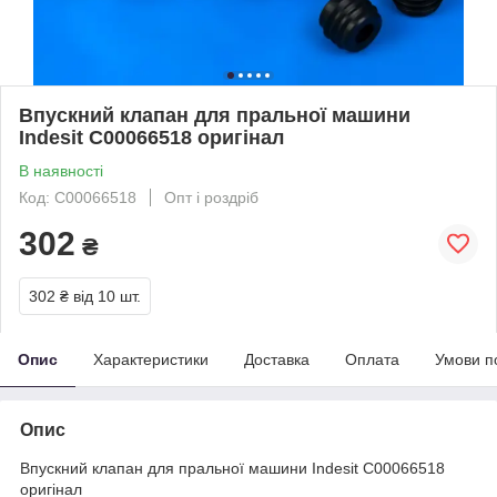
Впускний клапан для пральної машини
Indesit C00066518 оригінал
В наявності
Код: C00066518
Опт і роздріб
302
₴
302 ₴
від 10 шт.
Опис
Характеристики
Доставка
Оплата
Умови п
Опис
Впускний клапан для пральної машини Indesit C00066518
оригінал