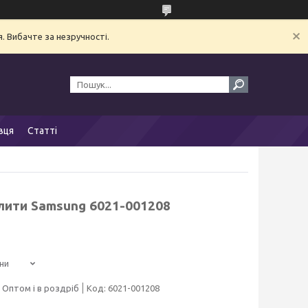
. Вибачте за незручності.
вця
Статті
плити Samsung 6021-001208
ни
Оптом і в роздріб
Код:
6021-001208