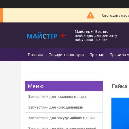
Сьогодні у нас
Майстер+ | Все, що
необхідно для ремонту
побутової техніки
Головна
Товари та послуги
Про нас
Правила м
Гайка
Запчастини для пральних машин
Запчастини для холодильників
Запчастини для посудомийних машин
Запчастини для мікрохвильових печей