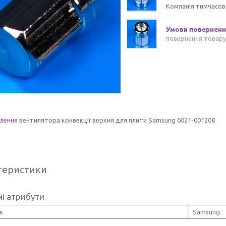
Компанія тимчасов
повернення товару
плення
вентилятора конвекції верхня для плити Samsung 6021-001208
теристики
і атрибути
к
Samsung