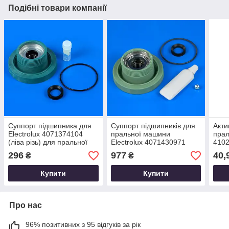
Подібні товари компанії
Суппорт підшипника для
Суппорт підшипників для
Акти
Electrolux 4071374104
пральної машини
прал
(ліва різь) для пральної
Electrolux 4071430971
410
машини
Original
296
977
40,
₴
₴
Купити
Купити
Про нас
96% позитивних з 95 відгуків за рік