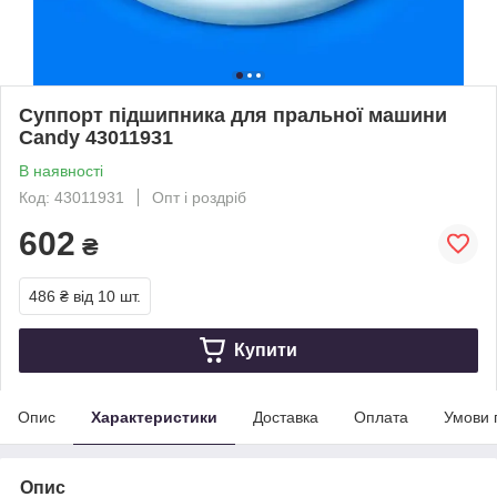
Суппорт підшипника для пральної машини
Candy 43011931
В наявності
Код: 43011931
Опт і роздріб
602
₴
486 ₴
від 10 шт.
Купити
Опис
Характеристики
Доставка
Оплата
Умови 
Опис