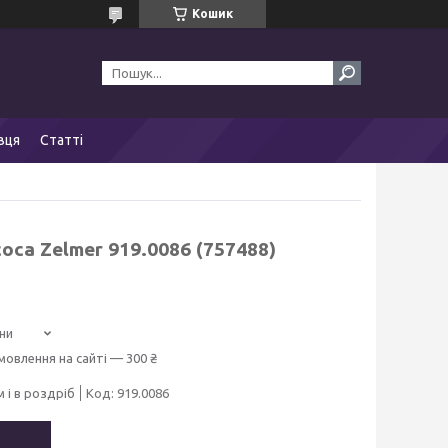
Кошик
вця
Статті
са Zelmer 919.0086 (757488)
ни
мовлення на сайті — 300 ₴
 і в роздріб
Код:
919.0086