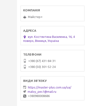
Майстер+
вул. Костянтина Василенка, 16, 4
поверх, Вінниця, Україна
+380 (67) 431-84-31
+380 (50) 301-52-24
https://master-plus.com.ua/ua/
maloy_pes1@mail.ru
+380980008686