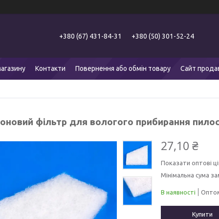
+380 (67) 431-84-31
+380 (50) 301-52-24
агазину
Контакти
Повернення або обмін товару
Сайт прода
оновий фільтр для вологого прибирання пилосо
27,10 ₴
Показати оптові ці
Мінімальна сума за
В наявності
Оптом
Купити