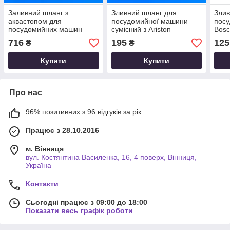
Заливний шланг з
Зливний шланг для
Злив
аквастопом для
посудомийної машини
пос
посудомийних машин
сумісний з Ariston
Bosc
Electrolux 3792785101
C00273284
716
195
125
₴
₴
Купити
Купити
Про нас
96% позитивних з 96 відгуків за рік
Працює з 28.10.2016
м. Вінниця
вул. Костянтина Василенка, 16, 4 поверх, Вінниця,
Україна
Контакти
Сьогодні працює з 09:00 до 18:00
Показати весь графік роботи