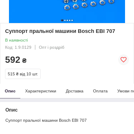
Суппорт пральної машини Bosch EBI 707
В наявності
Код: 1.9.0129
Опт і роздріб
592
₴
515 ₴
від 10 шт.
Опис
Характеристики
Доставка
Оплата
Умови п
Опис
Суппорт пральної машини Bosch EBI 707