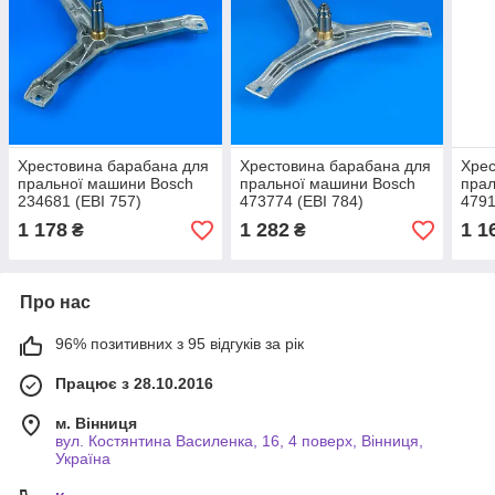
Хрестовина барабана для
Хрестовина барабана для
Хрес
пральної машини Bosch
пральної машини Bosch
прал
234681 (EBI 757)
473774 (EBI 784)
4791
1 178
1 282
1 1
₴
₴
Про нас
96% позитивних з 95 відгуків за рік
Працює з 28.10.2016
м. Вінниця
вул. Костянтина Василенка, 16, 4 поверх, Вінниця,
Україна