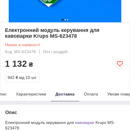
Електронний модуль керування для
кавоварки Krups MS-623478
Немає в наявності
Код: MS-623478
Опт і роздріб
1 132
₴
942 ₴
від 10 шт.
пис
Характеристики
Доставка
Оплата
Умови пове
Опис
Електронний модуль керування для
кавоварки
Krups MS-
623478