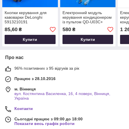
Кнопки керування для
Електронний модуль
Елек
кавоварки DeLonghi
керування кондиціонером
керу
5913210191
із пультом QD-U03C+
конд
DB9
85,60
580
1 2
₴
₴
Купити
Купити
Про нас
96% позитивних з 95 відгуків за рік
Працює з 28.10.2016
м. Вінниця
вул. Костянтина Василенка, 16, 4 поверх, Вінниця,
Україна
Контакти
Сьогодні працює з 09:00 до 18:00
Показати весь графік роботи