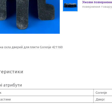
повернення товару
ма скла дверей для плити Gorenje 421160
теристики
і атрибути
к
Gorenje
частини
Двері