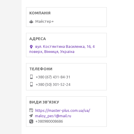
Майстер+
вул. Костянтина Василенка, 16, 4
поверх, Вінниця, Україна
+380 (67) 431-84-31
+380 (50) 301-52-24
https://master-plus.com.ua/ua/
maloy_pes1@mail.ru
+380980008686