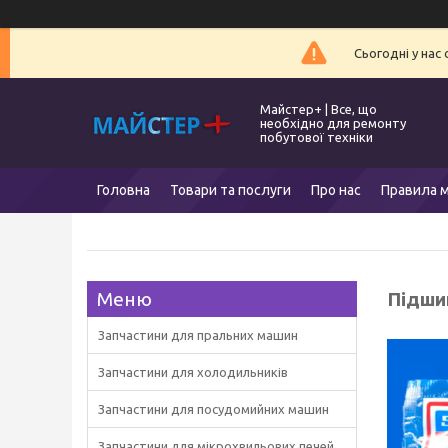
Сьогодні у нас
Майстер+ | Все, що
необхідно для ремонту
побутової техніки
Головна
Товари та послуги
Про нас
Правила м
Підшип
Запчастини для пральних машин
Запчастини для холодильників
Запчастини для посудомийних машин
Запчастини для мікрохвильових печей