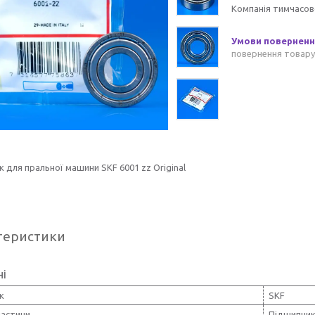
Компанія тимчасов
повернення товару
 для пральної машини SKF 6001 zz Original
теристики
ні
к
SKF
частини
Підшипни