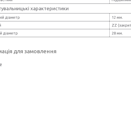
тувальницькі характеристики
ній діаметр
12 мм.
й
ZZ (закри
й діаметр
28 мм.
ація для замовлення
₴