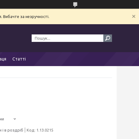
. Вибачте за незручності.
вця
Статті
ни
 і в роздріб
Код:
1.13.0215