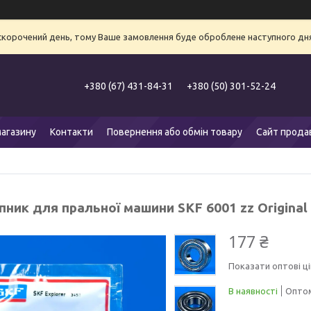
 скорочений день, тому Ваше замовлення буде оброблене наступного дня
+380 (67) 431-84-31
+380 (50) 301-52-24
агазину
Контакти
Повернення або обмін товару
Сайт прода
ник для пральної машини SKF 6001 zz Original
177 ₴
Показати оптові ці
В наявності
Оптом