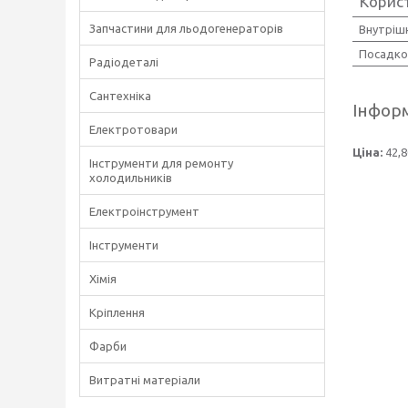
Корис
Запчастини для льодогенераторів
Внутрішн
Посадко
Радіодеталі
Сантехніка
Інформ
Електротовари
Ціна:
42,8
Інструменти для ремонту
холодильників
Електроінструмент
Інструменти
Хімія
Кріплення
Фарби
Витратні матеріали