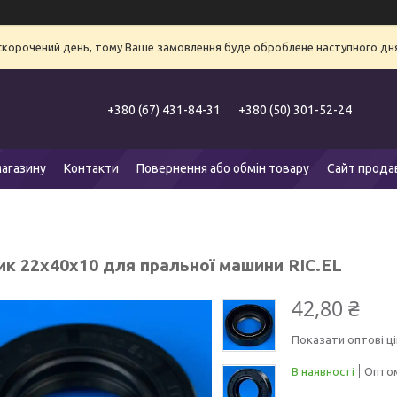
 скорочений день, тому Ваше замовлення буде оброблене наступного дня
+380 (67) 431-84-31
+380 (50) 301-52-24
агазину
Контакти
Повернення або обмін товару
Сайт прода
ик 22x40x10 для пральної машини RIC.EL
42,80 ₴
Показати оптові ці
В наявності
Оптом