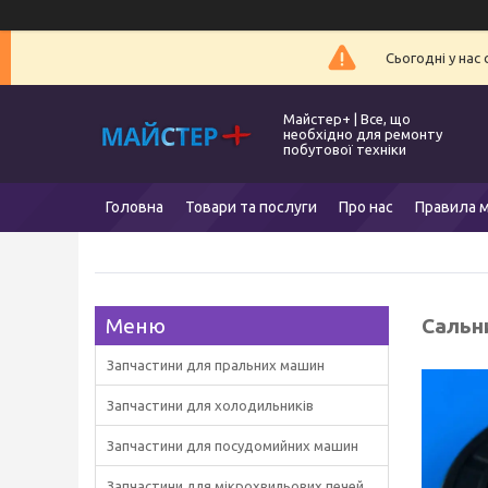
Сьогодні у нас
Майстер+ | Все, що
необхідно для ремонту
побутової техніки
Головна
Товари та послуги
Про нас
Правила м
Сальн
Запчастини для пральних машин
Запчастини для холодильників
Запчастини для посудомийних машин
Запчастини для мікрохвильових печей