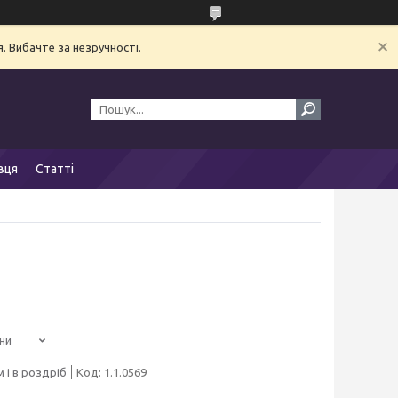
. Вибачте за незручності.
вця
Статті
ни
 і в роздріб
Код:
1.1.0569