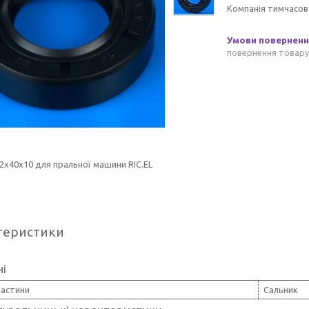
Компанія тимчасов
повернення товару
2x40x10 для пральної машини RIC.EL
теристики
ні
частини
Сальник