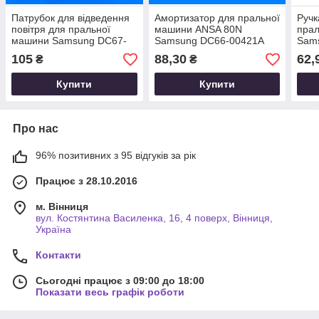
Патрубок для відведення
Амортизатор для пральної
Ручк
повітря для пральної
машини ANSA 80N
пра
машини Samsung DC67-
Samsung DC66-00421A
Sam
00205A
105
88,30
62,
₴
₴
Купити
Купити
Про нас
96% позитивних з 95 відгуків за рік
Працює з 28.10.2016
м. Вінниця
вул. Костянтина Василенка, 16, 4 поверх, Вінниця,
Україна
Контакти
Сьогодні працює з 09:00 до 18:00
Показати весь графік роботи