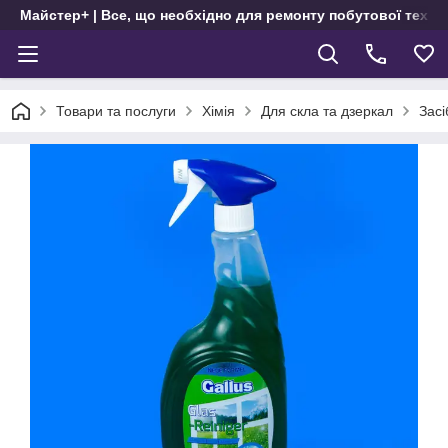
Майстер+ | Все, що необхідно для ремонту побутової техні
Товари та послуги
Хімія
Для скла та дзеркал
Засі