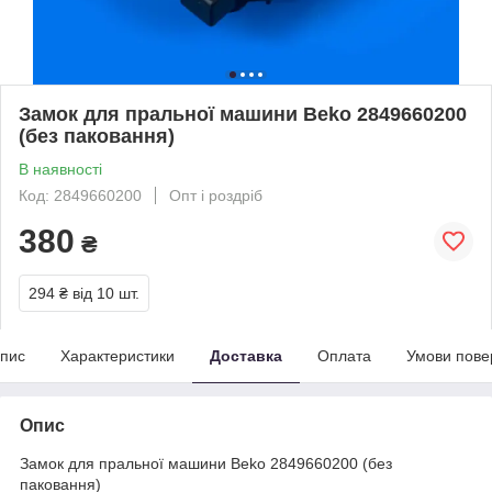
Замок для пральної машини Beko 2849660200
(без паковання)
В наявності
Код: 2849660200
Опт і роздріб
380
₴
294 ₴
від 10 шт.
пис
Характеристики
Доставка
Оплата
Умови пове
Опис
Замок для пральної машини Beko 2849660200 (без
паковання)