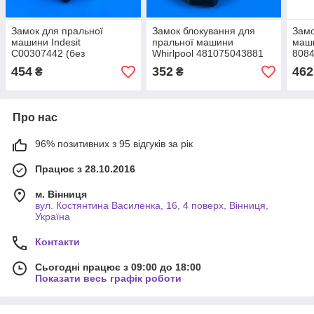
Замок для пральної
Замок блокування для
Замо
машини Indesit
пральної машини
маши
C00307442 (без
Whirlpool 481075043881
8084
паковання)
(без паковання)
пако
454
352
462
₴
₴
Про нас
96% позитивних з 95 відгуків за рік
Працює з 28.10.2016
м. Вінниця
вул. Костянтина Василенка, 16, 4 поверх, Вінниця,
Україна
Контакти
Сьогодні працює з 09:00 до 18:00
Показати весь графік роботи