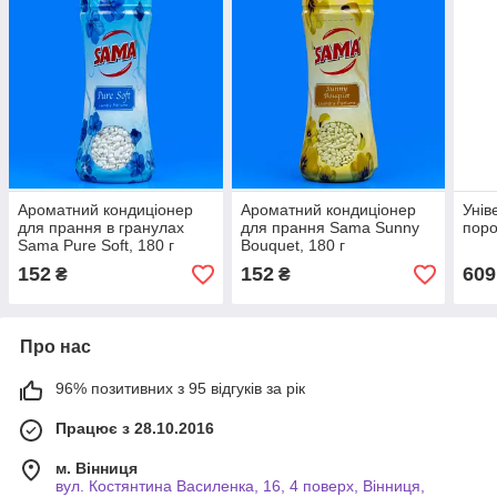
Ароматний кондиціонер
Ароматний кондиціонер
Унів
для прання в гранулах
для прання Sama Sunny
поро
Sama Pure Soft, 180 г
Bouquet, 180 г
152
152
609
₴
₴
Про нас
96% позитивних з 95 відгуків за рік
Працює з 28.10.2016
м. Вінниця
вул. Костянтина Василенка, 16, 4 поверх, Вінниця,