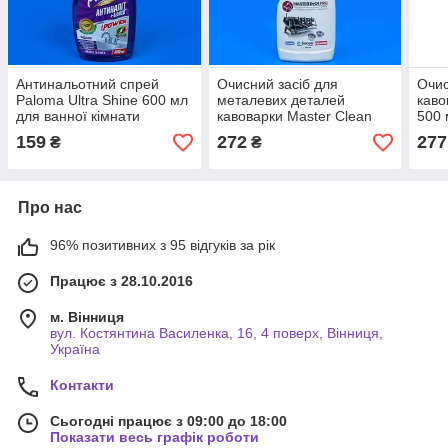
Антинальотний спрей
Очисний засіб для
Очис
Paloma Ultra Shine 600 мл
металевих деталей
каво
для ванної кімнати
кавоварки Master Clean
500 
500 мл
159
272
277
₴
₴
Про нас
96% позитивних з 95 відгуків за рік
Працює з 28.10.2016
м. Вінниця
вул. Костянтина Василенка, 16, 4 поверх, Вінниця,
Україна
Контакти
Сьогодні працює з 09:00 до 18:00
Показати весь графік роботи