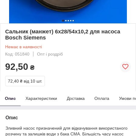
Сальник (манжет) 6х28/54х10,2 для насоса
Bosch Siemens
Немає в наявності
Код: 051840
Опт і роздріб
92,50
₴
72,40 ₴
від 10 шт.
Опис
Характеристики
Доставка
Оплата
Умови п
Опис
Зливний насос призначений для відкачування використаного
розчину та залишків води з бака СМА. Більшість часу насос