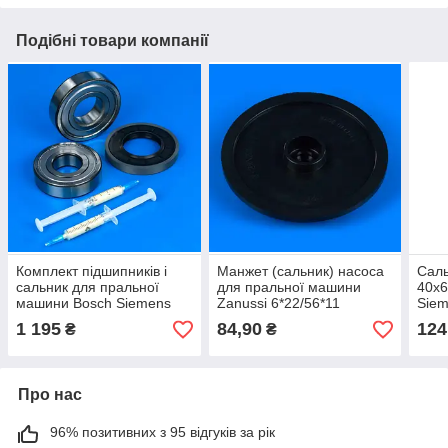
Подібні товари компанії
Комплект підшипників і
Манжет (сальник) насоса
Сал
сальник для пральної
для пральної машини
40х6
машини Bosch Siemens
Zanussi 6*22/56*11
Siem
00198726
1 195
84,90
124
₴
₴
(306+307+42,4*80*10/12 +
втулка + мастило)
Про нас
96% позитивних з 95 відгуків за рік