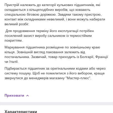
Пристрій належить до категорії кулькових підшипників, які
складаються з кільцеподібних виробів, що ковзають
спеціальною біговою доріжкою. Завдяки такому пристрою,
контакт між складниками невеликий, і вони можуть набирати
великий розбіг.
Для продовження терміну його експлуатації потрібен
посилений захист виробу сальником із термостійким
покриттям.
Маркування підшипника розміщене по зовнішньому краю
кільця. Зовнішній вигляд паковання залежить від
постачальника. Зазвичай, товар приходить із Болгарії, Франції
чи Італії.
Підбирається підшипник за оригінальними кодами або через
систему пошуку. Щоб не помилитися з його вибором, краще
звернутися до менеджерів магазину "Мастер-плюс".
Приховати
Характеристики