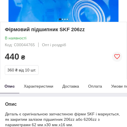
Фірмовий підшипник SKF 206zz
В наявності
Код: C00044765
Опт і роздріб
440
₴
360 ₴
від 10 шт.
Опис
Характеристики
Доставка
Оплата
Умови п
Опис
Деталь є оригінальною запчастиною фірми SKF і маркується,
як закритим залізом підшипник 206zz або 6206zz з
параметрами 62 мм.х30 мм.х16 мм.