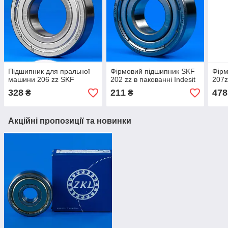
Підшипник для пральної
Фірмовий підшипник SKF
Фірм
машини 206 zz SKF
202 zz в пакованні Indesit
207z
328
211
478
₴
₴
Акційні пропозиції та новинки