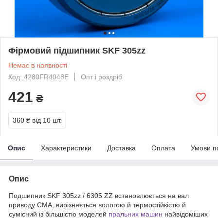
Фірмовий підшипник SKF 305zz
Немає в наявності
Код: 4280FR4048E
Опт і роздріб
421
₴
360 ₴
від 10 шт.
Опис
Характеристики
Доставка
Оплата
Умови п
Опис
Подшипник SKF 305zz / 6305 ZZ встановлюється на вал
приводу СМА, вирізняється вологою й термостійкістю й
сумісний із більшістю моделей
пральних машин
найвідоміших