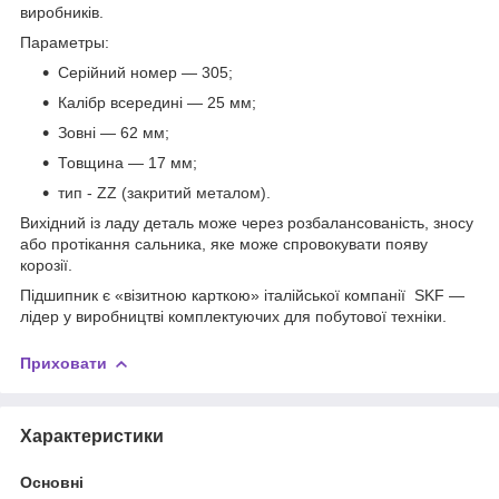
виробників.
Параметры:
Серійний номер — 305;
Калібр всередині — 25 мм;
Зовні — 62 мм;
Товщина — 17 мм;
тип
-
ZZ
(
закритий
металом
).
Вихідний із ладу деталь може через розбалансованість, зносу
або протікання сальника, яке може спровокувати появу
корозії.
Підшипник є «візитною карткою» італійської компанії SKF —
лідер у виробництві комплектуючих для побутової техніки.
Приховати
Характеристики
Основні