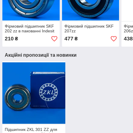
Фірмовий підшипник SKF
Фірмовий підшипник SKF
Фірм
202 zz в пакованні Indesit
207zz
206z
210
477
438
₴
₴
Акційні пропозиції та новинки
Підшипник ZKL 301 ZZ для