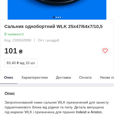
Сальник однобортний WLK 25х47/64х7/10,5
В наявності
Код: C00042890
Опт і роздріб
101
₴
83,40 ₴
від 10 шт.
Опис
Характеристики
Доставка
Оплата
Умови п
Опис
Запропонований нами сальник WLK призначений для захисту
підшипникового блока від рідини та пилу. Деталь випущена
під маркою WLK і призначена для прання
Indesit и Ariston
,