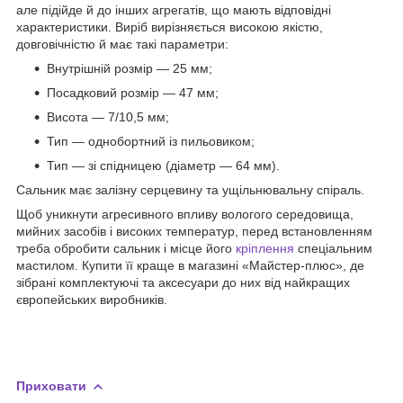
але підійде й до інших агрегатів, що мають відповідні
характеристики. Виріб вирізняється високою якістю,
довговічністю й має такі параметри:
Внутрішній розмір — 25 мм;
Посадковий розмір — 47 мм;
Висота — 7/10,5 мм;
Тип — однобортний із пильовиком;
Тип — зі спідницею (діаметр — 64 мм).
Сальник має залізну серцевину та ущільнювальну спіраль.
Щоб уникнути агресивного впливу вологого середовища,
мийних засобів і високих температур, перед встановленням
треба обробити сальник і місце його
кріплення
спеціальним
мастилом. Купити її краще в магазині «Майстер-плюс», де
зібрані комплектуючі та аксесуари до них від найкращих
європейських виробників.
Приховати