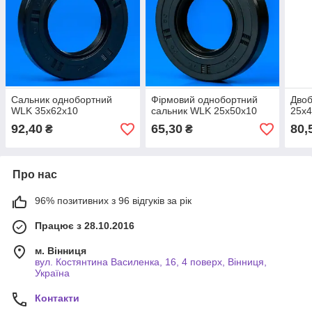
Сальник однобортний
Фірмовий однобортний
Двоб
WLK 35х62х10
сальник WLK 25х50х10
25х
92,40
65,30
80,
₴
₴
Про нас
96% позитивних з 96 відгуків за рік
Працює з 28.10.2016
м. Вінниця
вул. Костянтина Василенка, 16, 4 поверх, Вінниця,
Україна
Контакти