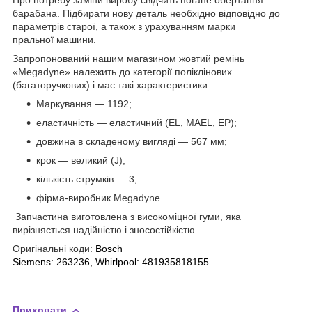
барабана. Підбирати нову деталь необхідно відповідно до
параметрів старої, а також з урахуванням марки
пральної машини.
Запропонований нашим магазином жовтий ремінь
«Megadyne» належить до категорії поліклінових
(багаторучкових) і має такі характеристики:
Маркування — 1192;
еластичність — еластичний (EL, MAEL, EP);
довжина в складеному вигляді — 567 мм;
крок — великий (J);
кількість струмків — 3;
фірма-виробник Megadyne.
Запчастина виготовлена з високоміцної гуми, яка
вирізняється надійністю і зносостійкістю.
Оригінальні коди:
Bosch
Siemens:
263236,
Whirlpool:
481935818155.
Приховати