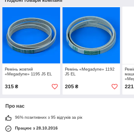
Подібні товари компанії
Ремінь жовтий
Ремінь «Megadyne» 1192
Ремі
«Megadyne» 1195 J5 EL
J5 EL
маши
«Me
315
205
221
₴
₴
Про нас
96% позитивних з 95 відгуків за рік
Працює з 28.10.2016