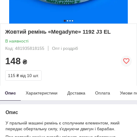
Жовтий ремінь «Megadyne» 1192 J3 EL
В наявності
Код: 481935818155
Опт і роздріб
148
₴
115 ₴
від 10 шт.
Опис
Характеристики
Доставка
Оплата
Умови п
Опис
У пральній машині ремінь є сполучним елементом, який
передає обертальну силу, з'єднуючи двигун і барабан.
Про потребу заміни виробу свідчить погане обертання