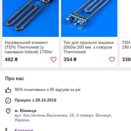
Нагрівальний елемент
Тен для пральної машини
ТЕН
(ТЕН) Thermowatt (у
2000w 200 мм. з отвором
190 
пакованні Indesit) 1700w
Thermowatt
190 мм, з відведенням.
482
354
338
₴
₴
Про нас
96% позитивних з 95 відгуків за рік
Працює з 28.10.2016
м. Вінниця
вул. Костянтина Василенка, 16, 4 поверх, Вінниця,
Україна
Контакти