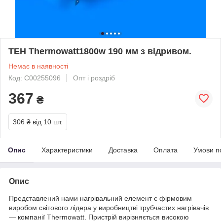
ТЕН Thermowatt1800w 190 мм з відривом.
Немає в наявності
Код: C00255096
Опт і роздріб
367
₴
306 ₴
від 10 шт.
Опис
Характеристики
Доставка
Оплата
Умови п
Опис
Представлений нами нагрівальний елемент є фірмовим
виробом світового лідера у виробництві трубчастих нагрівачів
— компанії Thermowatt. Пристрій вирізняється високою