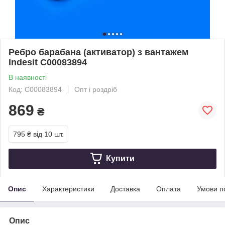
Ребро барабана (активатор) з вантажем
Indesit C00083894
В наявності
Код: C00083894
Опт і роздріб
869
₴
795 ₴
від 10 шт.
Купити
Опис
Характеристики
Доставка
Оплата
Умови п
Опис