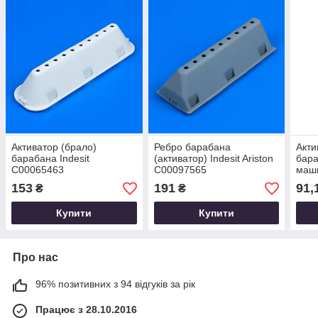
Активатор (брало)
Ребро барабана
Акти
барабана Indesit
(активатор) Indesit Ariston
бара
C00065463
C00097565
маши
153
191
91,
₴
₴
Купити
Купити
Про нас
96% позитивних з 94 відгуків за рік
Працює з 28.10.2016