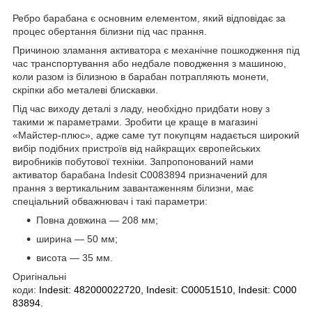
Ребро барабана є основним елементом, який відповідає за
процес обертання білизни під час прання.
Причиною зламання активатора є механічне пошкодження під
час транспортування або недбале поводження з машиною,
коли разом із білизною в барабан потрапляють монети,
скріпки або металеві блискавки.
Під час виходу деталі з ладу, необхідно придбати нову з
такими ж параметрами. Зробити це краще в магазині
«Майстер-плюс», адже саме тут покупцям надається широкий
вибір подібних пристроїв від найкращих європейських
виробників побутової техніки. Запропонований нами
активатор барабана Indesit C0083894 призначений для
прання з вертикальним завантаженням білизни, має
спеціальний обважнювач і такі параметри:
Повна довжина — 208 мм;
ширина — 50 мм;
висота — 35 мм.
Оригінальні
коди:
Indesit:
482000022720,
Indesit:
C00051510,
Indesit:
C000
83894.