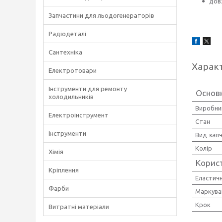
дов
Запчастини для льодогенераторів
Радіодеталі
Сантехніка
Харак
Електротовари
Інструменти для ремонту
Основ
холодильників
Виробни
Електроінструмент
Стан
Інструменти
Вид зап
Колір
Хімія
Корис
Кріплення
Еластичн
Фарби
Маркува
Крок
Витратні матеріали