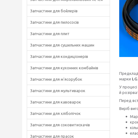
Запчастини для бойлерів
Запчастини для пилососів
Запчастини для плит
Запчастини для сушильних машин
Запчастини для кондиціонерів
Запчастини для кухонних комбайнів
Предкладе
марки
LG
Запчастини для м'ясорубок
У процесі
Запчастини для мультиварок
й розірва
Перед вст
Запчастини для кавоварок
Виріб виг
Запчастини для хлібопічок
Мар
крок
Запчастини для соковитискачів
кіль
елас
Запчастини для прасок