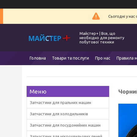
Сьогодні у нас
Майстер+ | Все, що
необхідно для ремонту
побутової техніки
Головна
Товари та послуги
Про нас
Правила м
Чорни
Запчастини для пральних машин
Запчастини для холодильників
Запчастини для посудомийних машин
Запчастини для мікрохвильових печей