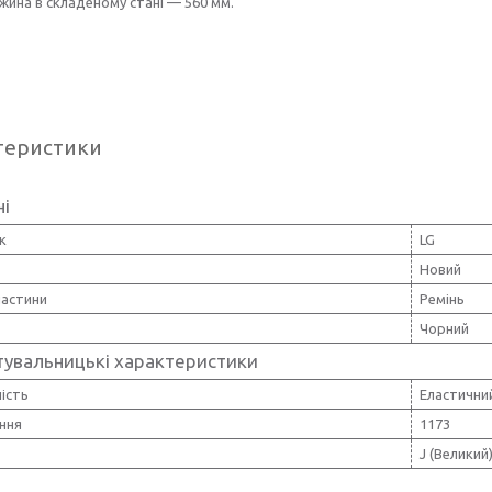
жина в складеному стані — 560 мм.
теристики
ні
к
LG
Новий
частини
Ремінь
Чорний
тувальницькі характеристики
ість
Еластичний
ння
1173
J (Великий