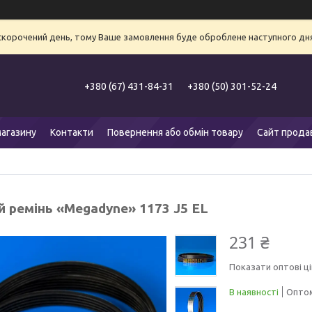
 скорочений день, тому Ваше замовлення буде оброблене наступного дня
+380 (67) 431-84-31
+380 (50) 301-52-24
агазину
Контакти
Повернення або обмін товару
Сайт прода
й ремінь «Megadyne» 1173 J5 EL
231 ₴
Показати оптові ці
В наявності
Оптом