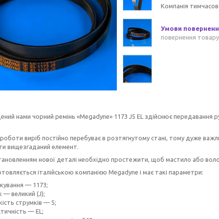
Компанія тимчасов
повернення товару
ний нами чорний ремінь «Megadyne» 1173 J5 EL
здійснює передавання ру
.
 роботи виріб постійно перебуває в розтягнутому стані, тому дуже важ
ти вищезгаданий елемент.
ановленням нової деталі необхідно простежити, щоб мастило або волога
отовляється італійською компанією Megadyne і має такі параметри:
кування — 1173;
 — великий (J);
кість струмків — 5;
тичність — EL;