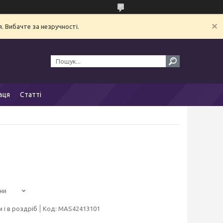
. Вибачте за незручності.
вця
Статті
ни
 і в роздріб
Код:
MAS42413101