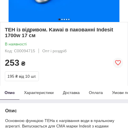
ТЕН із відривом. Kawai в пакованні Indesit
1700w 17 см
В наявності
Код: C00094715
Опт і роздріб
253
₴
195 ₴
від 10 шт.
Опис
Характеристики
Доставка
Оплата
Умови п
Опис
Основною функцією ТЕНа є нагрівання води в пральному
агрегаті. Випускається для СМА марки Indesit з кодами