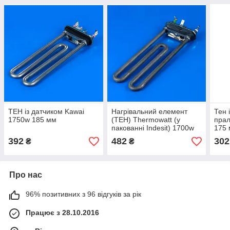
ТЕН із датчиком Kawai
Нагрівальний елемент
Тен 
1750w 185 мм
(ТЕН) Thermowatt (у
прал
пакованні Indesit) 1700w
175 
190 мм, з відведенням.
392
482
302
₴
₴
Про нас
96% позитивних з 96 відгуків за рік
Працює з 28.10.2016