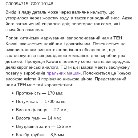
C00094715, C00110148.
Вихід із ладу деталь може через вапняне нальоту, що
утворилося через жорстку воду, а також природний знос. Адже
його загвинчений спіраллю дріт, перегоряє так само, як і
звичайна лампочка.
Попри китайську маркування, запропонований нами ТЕН
Kawai вважається надійним і довговічним. Пояснюється це
використанням високотехнологічного обладнання, що
застосовується вищезгаданою компанією для виробництва
деталей. Продукція Kawai в певному сенсі навіть випереджає
деякі європейські аналоги. ТЕНи цієї марки мають заслужену
повагу у виробників
пральних машин
. Пояснюється це їхньою
високою якістю й порівняно низькою ціною. Представлений
нами ТЕН має такі характеїстики:
Протяжність — 170 мм;
Потужність — 1700 ватів;
Висота фланця — 27 мм;
Висота гуми — 14 мм;
Внутрішній загин — 125 мм;
Калібр трубки — 8,5 мм.