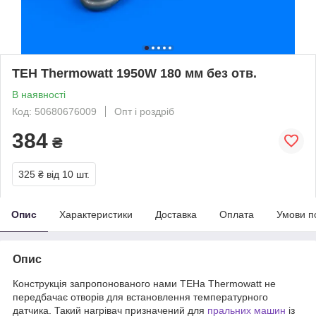
ТЕН Thermowatt 1950W 180 мм без отв.
В наявності
Код: 50680676009
Опт і роздріб
384
₴
325 ₴
від 10 шт.
Опис
Характеристики
Доставка
Оплата
Умови п
Опис
Конструкція запропонованого нами ТЕНа Thermowatt не
передбачає отворів для встановлення температурного
датчика. Такий нагрівач призначений для
пральних машин
із