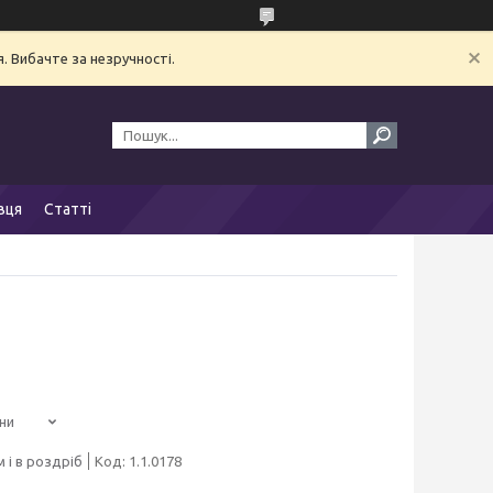
. Вибачте за незручності.
вця
Статті
ни
 і в роздріб
Код:
1.1.0178