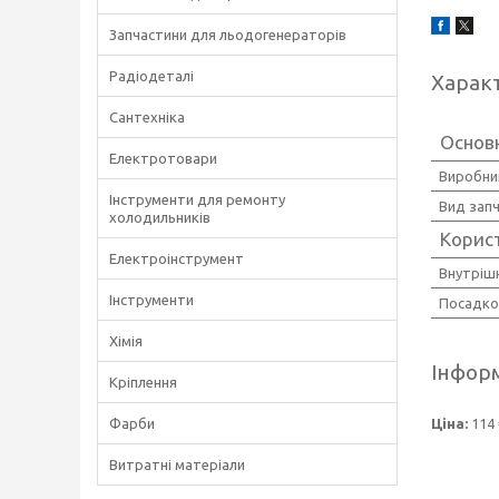
Запчастини для льодогенераторів
Радіодеталі
Харак
Сантехніка
Основ
Електротовари
Виробни
Інструменти для ремонту
Вид зап
холодильників
Корис
Електроінструмент
Внутрішн
Інструменти
Посадко
Хімія
Інформ
Кріплення
Фарби
Ціна:
114 
Витратні матеріали