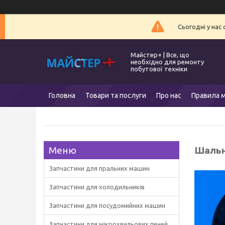
Сьогодні у нас
Майстер+ | Все, що
необхідно для ремонту
побутової техніки
Головна
Товари та послуги
Про нас
Правила м
Шальн
Запчастини для пральних машин
Запчастини для холодильників
Запчастини для посудомийних машин
Запчастини для мікрохвильових печей