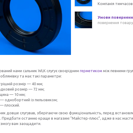
Компанія тимчасов
повернення товару
ваний нами сальник WLK слугує своєрідним
герметиком
між певними гру
 облямівку та має такі параметри:
трішній розмір — 40 мм;
адковий розмір — 72 мм;
щина — 10 мм;
 — однобортний із пильовиком;
 — плоский.
ик довше слугував, зберігаючи свою функціональність, перед встанов
 Придбати останню краще в магазині "Майстер-плюс", адже в нас масти
 змогу вам заощадити.