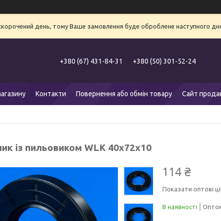
 скорочений день, тому Ваше замовлення буде оброблене наступного дня
+380 (67) 431-84-31
+380 (50) 301-52-24
агазину
Контакти
Повернення або обмін товару
Сайт прода
ик із пильовиком WLK 40х72х10
114 ₴
Показати оптові ці
В наявності
Оптом