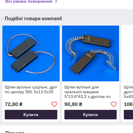
Всі умови повернення
Подібні товари компанії
Щітки вугільні суцільні, дріт
Щітки вугільні для
Щітк
по центру SKL 5х13,5х35
пральної машини
дрот
5*13,6*43,3 з дротом по
5х4
центру SKL
72,80
90,80
106
₴
₴
Купити
Купити