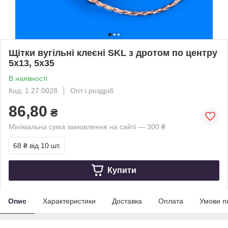
Щітки вугільні клеєні SKL з дротом по центру
5х13, 5х35
В наявності
Код: 1.27.0028
Опт і роздріб
86,80
₴
Мінімальна сума замовлення на сайті — 300 ₴
68 ₴
від 10 шт.
Купити
Опис
Характеристики
Доставка
Оплата
Умови п