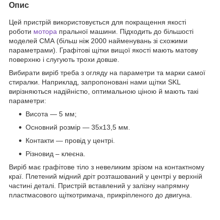
Опис
Цей пристрій використовується для покращення якості
роботи
мотора
пральної машини. Підходить до більшості
моделей СМА (більш ніж 2000 найменувань зі схожими
параметрами). Графітові щітки вищої якості мають матову
поверхню і слугують трохи довше.
Вибирати виріб треба з огляду на параметри та марки самої
стиралки. Наприклад, запропоновані нами щітки SKL
вирізняються надійністю, оптимальною ціною й мають такі
параметри:
Висота — 5 мм;
Основний розмір — 35х13,5 мм.
Контакти — провід у центрі.
Різновид – клеєна.
Виріб має графітове тіло з невеликим зрізом на контактному
краї. Плетений мідний дріт розташований у центрі у верхній
частині деталі. Пристрій вставлений у залізну напрямну
пластмасового щіткотримача, прикріпленого до двигуна.