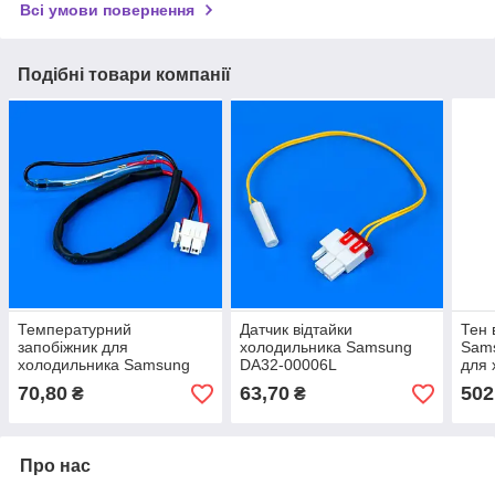
Всі умови повернення
Подібні товари компанії
Температурний
Датчик відтайки
Тен 
запобіжник для
холодильника Samsung
Sam
холодильника Samsung
DA32-00006L
для 
DA47-00095E
70,80
63,70
502
₴
₴
Про нас