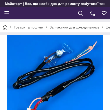
Майстер+ | Все, що необхідно для ремонту побутової техні
Товари та послуги
Запчастини для холодильників
Ел