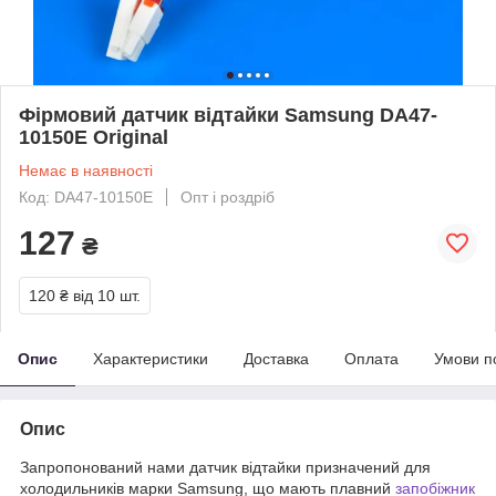
Фірмовий датчик відтайки Samsung DA47-
10150E Original
Немає в наявності
Код: DA47-10150E
Опт і роздріб
127
₴
120 ₴
від 10 шт.
Опис
Характеристики
Доставка
Оплата
Умови п
Опис
Запропонований нами датчик відтайки призначений для
холодильників марки Samsung, що мають плавний
запобіжник