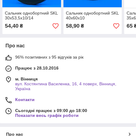
Сальник однобортний SKL
Сальник однобортний SKL
Саль
30х53,5х10/14
40х60х10
35х6
54,40
58,90
65
₴
₴
Про нас
96% позитивних з 95 відгуків за рік
Працює з 28.10.2016
м. Вінниця
вул. Костянтина Василенка, 16, 4 поверх, Вінниця,
Україна
Контакти
Сьогодні працює з 09:00 до 18:00
Показати весь графік роботи
Про нас