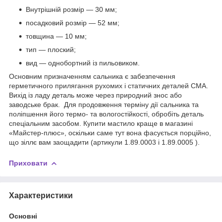
Внутрішній розмір — 30 мм;
посадковий розмір — 52 мм;
товщина — 10 мм;
тип — плоский;
вид — однобортний із пильовиком.
Основним призначенням сальника є забезпечення
герметичного прилягання рухомих і статичних деталей СМА.
Вихід із ладу деталь може через природний знос або
заводське брак. Для продовження терміну дії сальника та
поліпшення його термо- та вологостійкості, обробіть деталь
спеціальним засобом. Купити мастило краще в магазині
«Майстер-плюс», оскільки саме тут вона фасується порційно,
що зіллє вам заощадити (артикули 1.89.0003 і 1.89.0005 ).
Приховати
Характеристики
Основні