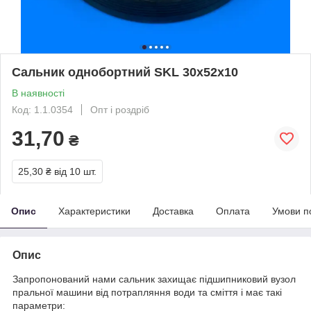
Сальник однобортний SKL 30х52х10
В наявності
Код: 1.1.0354
Опт і роздріб
31,70
₴
25,30 ₴
від 10 шт.
Опис
Характеристики
Доставка
Оплата
Умови п
Опис
Запропонований нами сальник захищає підшипниковий вузол
пральної машини від потрапляння води та сміття і має такі
параметри: