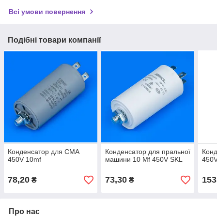
Всі умови повернення
Подібні товари компанії
Конденсатор для СМА
Конденсатор для пральної
Кон
450V 10mf
машини 10 Mf 450V SKL
450V
78,20
73,30
153
₴
₴
Про нас