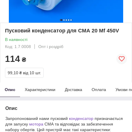
Пусковий конденсатор для СМА 20 Mf 450V
В наявності
Код: 1.7.0008
Опт і роздріб
114
₴
99,10 ₴
від 10 шт.
Опис
Характеристики
Доставка
Оплата
Умови п
Опис
Запропонований нами пусковий
конденсатор
призначається
для запуску
мотора
СМА та відповідає за забезпечення
набору обертів. Цей пристрій має такі характеристики: