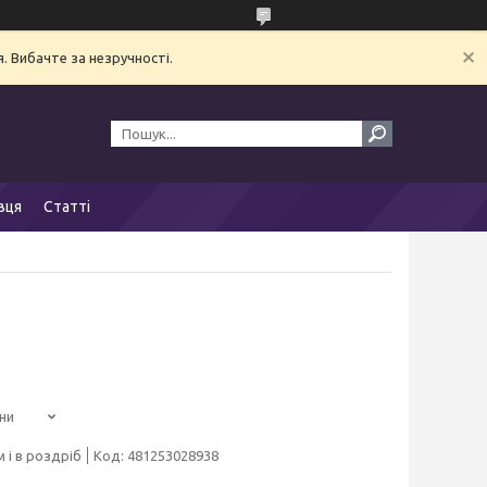
. Вибачте за незручності.
вця
Статті
ни
 і в роздріб
Код:
481253028938