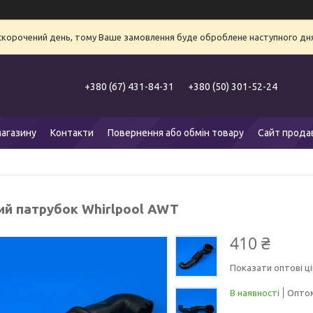
 скорочений день, тому Ваше замовлення буде оброблене наступного дня
+380 (67) 431-84-31
+380 (50) 301-52-24
агазину
Контакти
Повернення або обмін товару
Сайт прода
ий патрубок Whirlpool AWT
410 ₴
Показати оптові ці
В наявності
Оптом