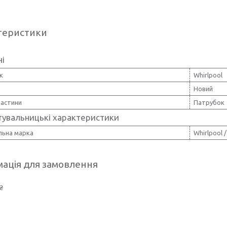
теристики
ні
к
Whirlpool
Новий
частини
Патрубок
тувальницькі характеристики
льна марка
Whirlpool /
ація для замовлення
₴