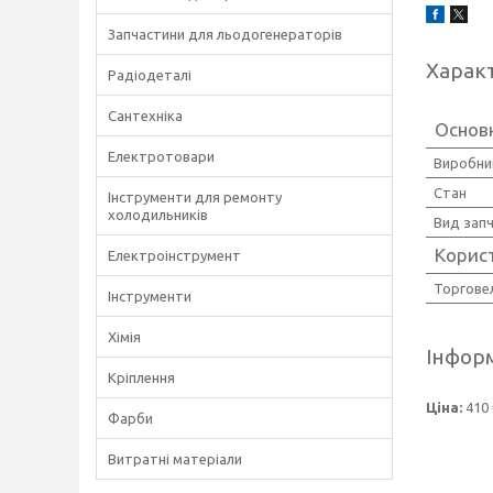
Запчастини для льодогенераторів
Харак
Радіодеталі
Сантехніка
Основ
Електротовари
Виробни
Стан
Інструменти для ремонту
холодильників
Вид зап
Корис
Електроінструмент
Торгове
Інструменти
Хімія
Інформ
Кріплення
Ціна:
410 
Фарби
Витратні матеріали