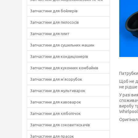
Запчастини для бойлерів
Запчастини для пилососів
Запчастини для плит
Запчастини для сушильних машин
Запчастини для кондиціонерів
Запчастини для кухонних комбайнів
Патрубки
Запчастини для м'ясорубок
Щоб не д
не рідше 
Запчастини для мультиварок
У разі в
споживач
Запчастини для кавоварок
виробу т
Whirlpoo
Запчастини для хлібопічок
Оригінал
Запчастини для соковитискачів
Запчастини для прасок