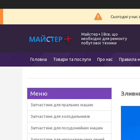
Сьогодні у нас
Майстер+ | Все, що
необхідно для ремонту
побутової техніки
Головна
Товари та послуги
Про нас
Правила м
Зливн
Запчастини для пральних машин
Запчастини для холодильників
Запчастини для посудомийних машин
Запчастини для мікрохвильових печей