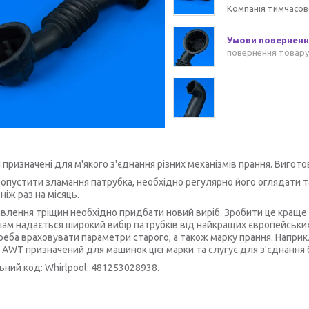
Компанія тимчасов
повернення товару
 призначені для м'якого з'єднання різних механізмів прання. Вигото
опустити зламання патрубка, необхідно регулярно його оглядати 
ніж раз на місяць.
иявлення тріщин необхідно придбати новий виріб. Зробити це краще 
ам надається широкий вибір патрубків від найкращих європейських в
реба враховувати параметри старого, а також марку прання. Напри
l AWT призначений для машинок цієї марки та слугує для з'єднання 
ьний код:
Whirlpool:
481253028938.