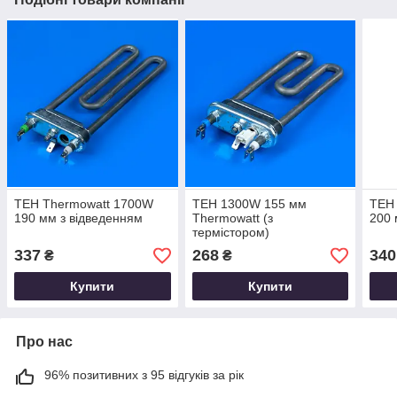
ТЕН Thermowatt 1700W
ТЕН 1300W 155 мм
ТЕН
190 мм з відведенням
Thermowatt (з
200 
термістором)
337
268
340
₴
₴
Купити
Купити
Про нас
96% позитивних з 95 відгуків за рік