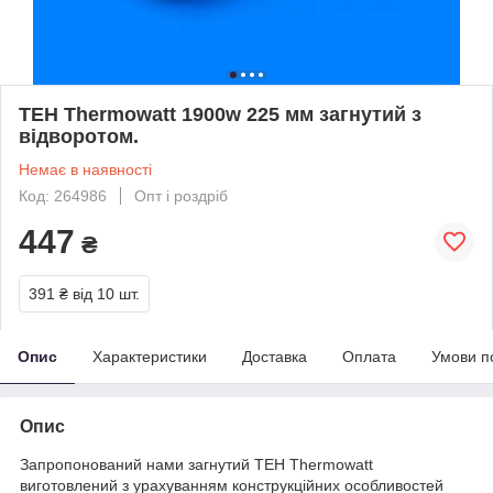
ТЕН Thermowatt 1900w 225 мм загнутий з
відворотом.
Немає в наявності
Код: 264986
Опт і роздріб
447
₴
391 ₴
від 10 шт.
Опис
Характеристики
Доставка
Оплата
Умови п
Опис
Запропонований нами загнутий ТЕН Thermowatt
виготовлений з урахуванням конструкційних особливостей