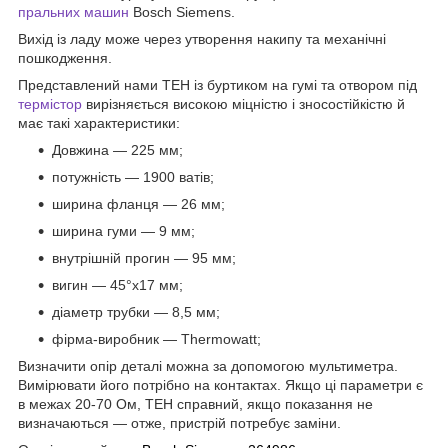
пральних машин
Bosch Siemens.
Вихід із ладу може через утворення накипу та механічні
пошкодження.
Представлений нами ТЕН із буртиком на гумі та отвором під
термістор
вирізняється високою міцністю і зносостійкістю й
має такі характеристики:
Довжина — 225 мм;
потужність — 1900 ватів;
ширина фланця — 26 мм;
ширина гуми — 9 мм;
внутрішній прогин — 95 мм;
вигин — 45°х17 мм;
діаметр трубки — 8,5 мм;
фірма-виробник — Thermowatt;
Визначити опір деталі можна за допомогою мультиметра.
Вимірювати його потрібно на контактах. Якщо ці параметри є
в межах 20-70 Ом, ТЕН справний, якщо показання не
визначаються — отже, пристрій потребує заміни.