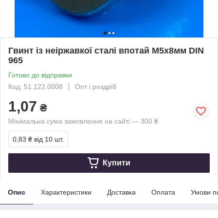
Гвинт із неіржавкої сталі впотай М5х8мм DIN
965
Готово до відправки
Код: 51.122.0008
Опт і роздріб
1,07
₴
Мінімальна сума замовлення на сайті — 300 ₴
0,83 ₴
від 10 шт.
Купити
Опис
Характеристики
Доставка
Оплата
Умови п