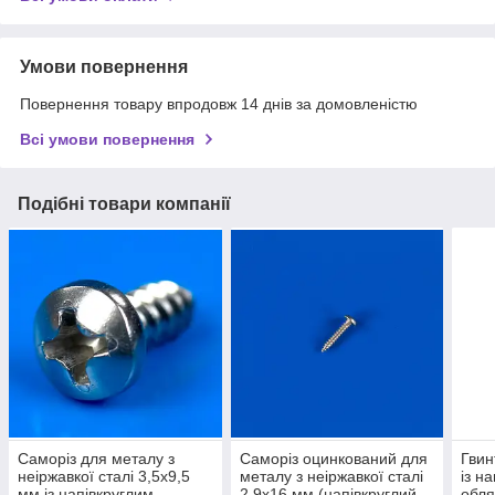
Умови повернення
Повернення товару впродовж 14 днів за домовленістю
Всі умови повернення
Подібні товари компанії
Саморіз для металу з
Саморіз оцинкований для
Гвин
неіржавкої сталі 3,5х9,5
металу з неіржавкої сталі
із н
мм із напівкруглим
2,9х16 мм (напівкруглий
обля