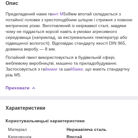
Опис
Предкладений нами гв
инт М
5х8мм впотай складається з
потайної головки з хрестоподібним шліцом і стрижня з повною
метричною різзю. Виготовлений із неіржавкої сталі, завдяки
чому не піддається корозії навіть в умовах агресивного
середовища (наприклад, за екстремальних температур або
підвищеної вологості). Відповідає стандарту якості DIN 965,
довжина виробу — 8 мм.
Потайний гвинт використовується в будівельній сфері,
меблевому виробництві, машино та приладобудуванні.
Застосовується з га
йками т
а ша
йбами,
що мають стандартну
різь М5.
Приховати
Характеристики
Користувальницькі характеристики
Матеріал
Нержавіюча сталь
Капелюшок
Впотай