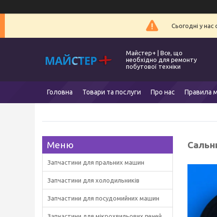
Сьогодні у нас
Майстер+ | Все, що
необхідно для ремонту
побутової техніки
Головна
Товари та послуги
Про нас
Правила м
Сальн
Запчастини для пральних машин
Запчастини для холодильників
Запчастини для посудомийних машин
Запчастини для мікрохвильових печей