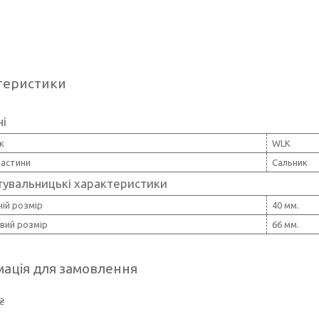
теристики
ні
к
WLK
частини
Сальник
тувальницькі характеристики
ій розмір
40 мм.
вий розмір
66 мм.
ація для замовлення
₴