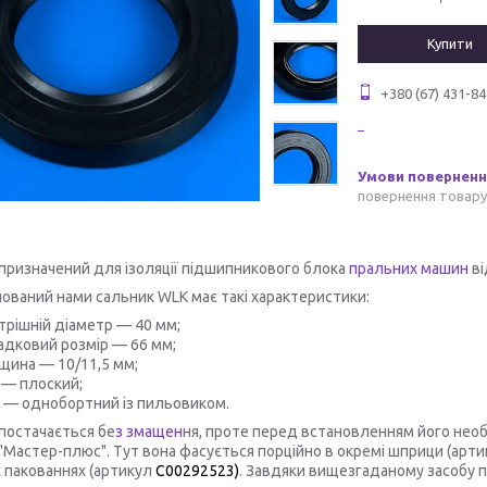
Купити
+380 (67) 431-84
повернення товару
призначений для ізоляції підшипникового блока
пральних машин
ві
ований нами сальник WLK має такі характеристики:
трішній діаметр — 40 мм;
адковий розмір — 66 мм;
щина — 10/11,5 мм;
 — плоский;
 — однобортний із пильовиком.
постачається бе
з змащен
ня, проте перед встановленням його нео
 "Мастер-плюс". Тут вона фасується порційно в окремі шприци (артик
 пакованнях (артикул
C00292523)
. Завдяки вищезгаданому засобу п