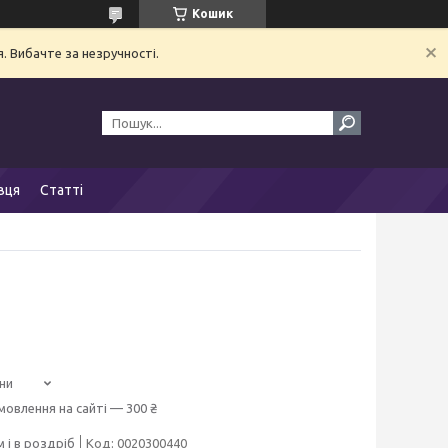
Кошик
. Вибачте за незручності.
вця
Статті
ни
мовлення на сайті — 300 ₴
 і в роздріб
Код:
0020300440