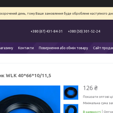
 скорочений день, тому Ваше замовлення буде оброблене наступного дня
+380 (67) 431-84-31
+380 (50) 301-52-24
агазину
Контакти
Повернення або обмін товару
Сайт прода
ик WLK 40*66*10/11,5
126 ₴
Показати оптові ці
Мінімальна сума за
В наявності
Оптом