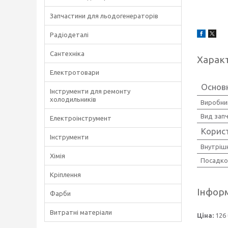
Запчастини для льодогенераторів
Радіодеталі
Сантехніка
Харак
Електротовари
Основ
Інструменти для ремонту
холодильників
Виробни
Вид зап
Електроінструмент
Корис
Інструменти
Внутрішн
Хімія
Посадко
Кріплення
Інформ
Фарби
Витратні матеріали
Ціна:
126 