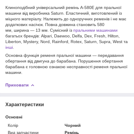
Клиноподібний універсальний ремінь A-580E для пральної
машини від виробника Saturn. Еластичний, виготовлений із
міцного матеріалу. Належить до одноручних ременів і не має
додаткових насічок. Повна довжина становить 580
мм, ширина — 13 мм. Сумісний із
пральними машинами
багатьох брендів: Alpari, Daewoo, Delfa, Dex, Fresh, Hilton,
Liberton, Mystery, Nord, Rainford, Rotex, Saturn, Supra, West та
інші
.
Основна функція ременя пральної машини — передавання
обертання від двигуна до барабана. Порушення обертання
барабана є головною ознакою несправності ременя пральної
машини.
Приховати
Характеристики
Основні
Колір
Чорний
Вид запчастини
Ремінь