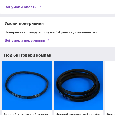
Всі умови оплати
Умови повернення
Повернення товару впродовж 14 днів за домовленістю
Всі умови повернення
Подібні товари компанії
Чорний клинуватий ремінь
Чорний клинуватий ремінь
Ремі