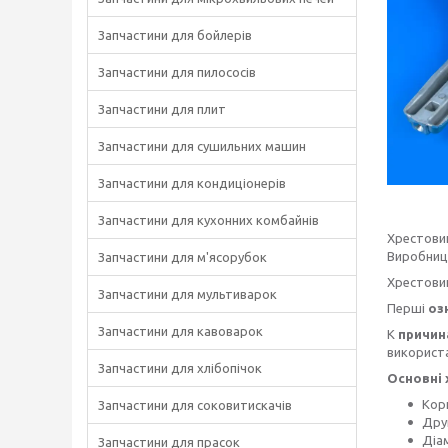
Запчастини для бойлерів
Запчастини для пилососів
Запчастини для плит
Запчастини для сушильних машин
Запчастини для кондиціонерів
Запчастини для кухонних комбайнів
Хрестови
Виробницт
Запчастини для м'ясорубок
Хрестовин
Запчастини для мультиварок
Перші
оз
Запчастини для кавоварок
К
причи
використа
Запчастини для хлібопічок
Основні 
Кор
Запчастини для соковитискачів
Друг
Діам
Запчастини для прасок