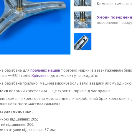
Компанія тимчасов
повернення товару
на барабана для
пральних машин
торгової марки із завантаженням білиз
во — EBI, Італія.
Кріплення
до комплекту не входить.
а барабана пральної машини виконує роль валу, завдяки якому здійсню
наки
поломки хрестовини — це скрегіт і скрип під час прання.
нам
зламання хрестовини можна віднести: виробничий брак хрестовини,
ння неякісного мастила сальника.
характеристики:
иною підшипник: 205;
ий підшипник: 206;
етр втулки під сальник: 37 мм;