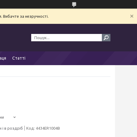
. Вибачте за незручності.
вця
Статті
ни
 і в роздріб
Код:
4434ER1004B