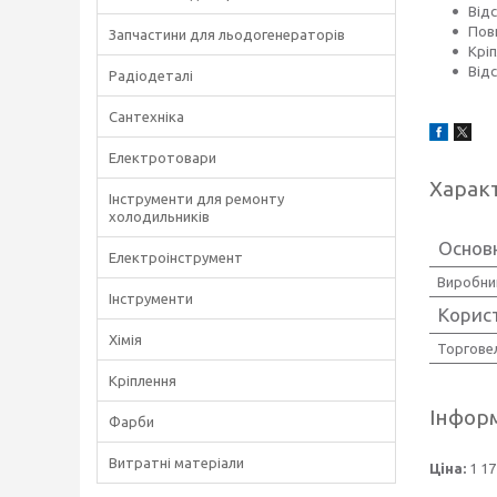
Від
Пов
Запчастини для льодогенераторів
Крі
Відс
Радіодеталі
Сантехніка
Електротовари
Харак
Інструменти для ремонту
холодильників
Основ
Електроінструмент
Виробни
Інструменти
Корис
Хімія
Торгове
Кріплення
Інформ
Фарби
Витратні матеріали
Ціна:
1 17