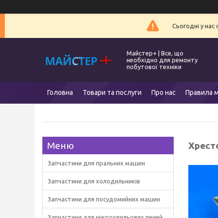
Сьогодні у нас
Майстер+ | Все, що
необхідно для ремонту
побутової техніки
Головна
Товари та послуги
Про нас
Правила м
Хрест
Запчастини для пральних машин
Запчастини для холодильників
Запчастини для посудомийних машин
Запчастини для мікрохвильових печей