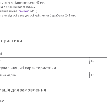
стань між підшипниками: 47 мм;
на довжина вала: 106 мм;
плення шківа:
гайкою
М18;
тань від осі вала до осі кріплення барабана: 245 мм.
теристики
ні
к
LG
тувальницькі характеристики
льна марка
LG
ація для замовлення
4 ₴