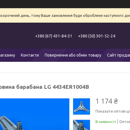
 скорочений день, тому Ваше замовлення буде оброблене наступного дня
+380 (67) 431-84-31
+380 (50) 301-52-24
агазину
Контакти
Повернення або обмін товару
Сайт прода
овина барабана LG 4434ER1004B
1 174 ₴
Показати оптові ці
В наявності
Оптом