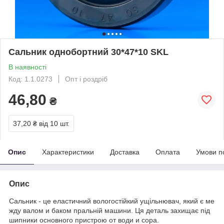
Сальник однобортний 30*47*10 SKL
В наявності
Код: 1.1.0273
Опт і роздріб
46,80
₴
37,20 ₴
від 10 шт.
Опис
Характеристики
Доставка
Оплата
Умови п
Опис
Сальник
-
це
еластичний
вологостійкий
ущільнювач
,
який
є
ме
жду
валом
и
баком
пральній
машини
.
Ця
деталь
захищає
під
шипники
основного
пристрою
от
води
и
сора
.