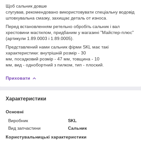
Щоб сальник довше
слугував,
рекомендовано
використовувати
спеціальну
водовід
штовхувальна
смазку
,
захищає
деталь
от
износа
.
Перед встановленням ретельно обробіть сальник і вал
хрестовини мастилом, придбаним у магазині "Майстер-плюс"
(
артикули 1.89.0003 і 1.89.0005).
Представлений
нами
сальник
фірми
SKL
має такі
характеристики
:
внутрішній
розмір
-
30
мм
,
посадковий
розмір
-
47 мм
,
товщина
-
10
мм
,
вид
-
однобортний
з
пилком
,
тип
-
плоский
.
Приховати
Характеристики
Основні
Виробник
SKL
Вид запчастини
Сальник
Користувальницькі характеристики