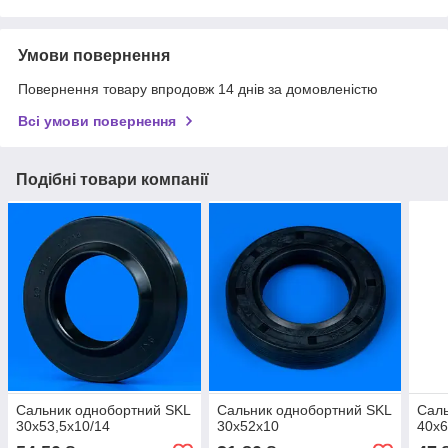
Умови повернення
Повернення товару впродовж 14 днів за домовленістю
Всі умови повернення
Подібні товари компанії
Сальник однобортний SKL
Сальник однобортний SKL
Саль
30х53,5х10/14
30х52х10
40х6