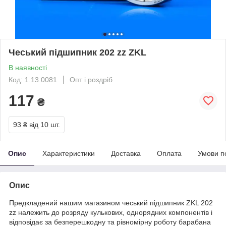
Чеський підшипник 202 zz ZKL
В наявності
Код: 1.13.0081
Опт і роздріб
117
₴
93 ₴
від 10 шт.
Опис
Характеристики
Доставка
Оплата
Умови п
Опис
Предкладений нашим магазином чеський підшипник ZKL 202
zz належить до розряду кулькових, однорядних компонентів і
відповідає за безперешкодну та рівномірну роботу барабана