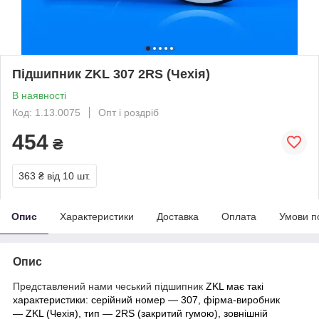
Підшипник ZKL 307 2RS (Чехія)
В наявності
Код: 1.13.0075
Опт і роздріб
454
₴
363 ₴
від 10 шт.
Опис
Характеристики
Доставка
Оплата
Умови п
Опис
Представлений нами чеський підшипник
ZKL має такі
характеристики: серійний номер — 307, фірма-виробник
— ZKL (Чехія), тип — 2RS (закритий гумою), зовнішній