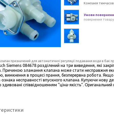
Компанія тимчасов
повернення товару
клапан призначений для автоматичної регуляції подавання води в бак 
sch Siemens 084678 розділений на три виведення, які закр
в. Причиною зламання клапана може стати несправжня ек
ю, вимкнення в процесі прання, безперервна робота. Якщ
 ознака несправності впускного клапана. Купуючи нову де
 здивовані співвідношенням "ціна-якість". Ориганальний 
теристики