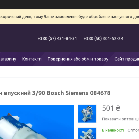
 скорочений день, тому Ваше замовлення буде оброблене наступного дня
+380 (67) 431-84-31
+380 (50) 301-52-24
агазину
Контакти
Повернення або обмін товару
Сайт прода
н впускний 3/90 Bosch Siemens 084678
501 ₴
Показати оптові ці
В наявності
Оптом