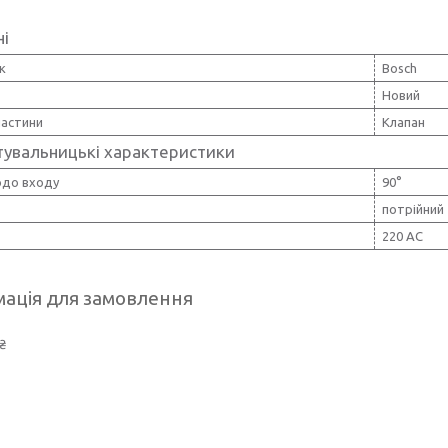
ні
к
Bosch
Новий
частини
Клапан
тувальницькі характеристики
одо входу
90°
потрійний
220 AC
ація для замовлення
₴