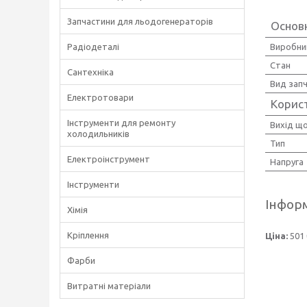
Запчастини для льодогенераторів
Основ
Радіодеталі
Виробни
Стан
Сантехніка
Вид зап
Електротовари
Корис
Інструменти для ремонту
Вихід щ
холодильників
Тип
Електроінструмент
Напруга
Інструменти
Інформ
Хімія
Кріплення
Ціна:
501 
Фарби
Витратні матеріали