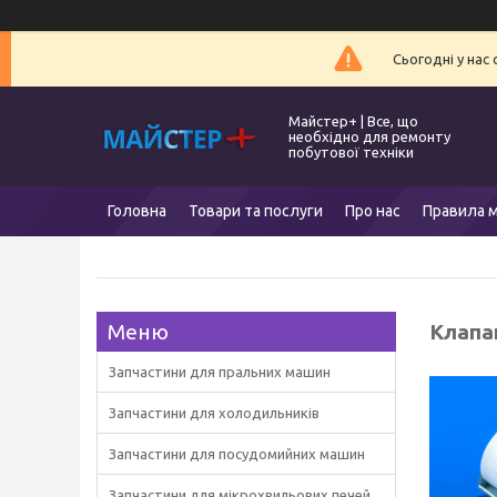
Сьогодні у нас
Майстер+ | Все, що
необхідно для ремонту
побутової техніки
Головна
Товари та послуги
Про нас
Правила м
Клапа
Запчастини для пральних машин
Запчастини для холодильників
Запчастини для посудомийних машин
Запчастини для мікрохвильових печей