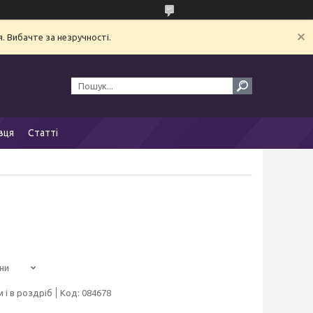
. Вибачте за незручності.
вця
Статті
ни
 і в роздріб
Код:
084678