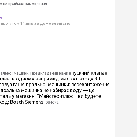
о не приймає замовлення
 протягом 14 днів
за домовленістю
пускний клапан
пральної машини. Предкладений нами в
іплені в одному напрямку, має кут входу 90
сплуатація пральної машинки: перевантаження
о пральна машинка не набирає воду — це
таль у магазині "Майстер-плюс", ви будете
код: Bosch Siemens:
084678.