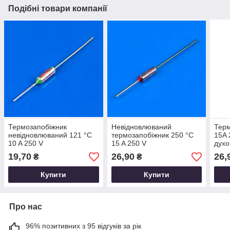
Подібні товари компанії
Термозапобіжник
Невідновлюваний
Терм
невідновлюваний 121 °C
термозапобіжник 250 °C
15A 
10 A 250 V
15 A 250 V
духо
19,70
26,90
26,
₴
₴
Купити
Купити
Про нас
96% позитивних з 95 відгуків за рік