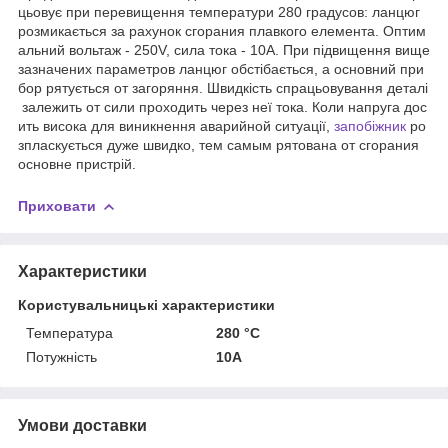
цьовує
при
перевищення
температури
280
градусов
:
ланцюг
розмикається
за
рахунок
сгорания
плавкого
елемента
.
Оптим
альний
вольтаж
-
250V
,
сила
тока
-
10А
.
При
підвищення
вище
зазначених
параметров
ланцюг
обстібається
,
а
основний
при
бор
рятується
от
загоряння
.
Швидкість
спрацьовування
деталі
залежить
от
сили
проходить
через
неї
тока
.
Коли
напруга
дос
ить
висока
для
виникнення
аварийной
ситуації
,
запобіжник
ро
зпласкується
дуже
швидко
,
тем
самым
рятована
от
сгорания
основне
пристрій
.
Приховати
Характеристики
Користувальницькі характеристики
Температура
280 °C
Потужність
10A
Умови доставки