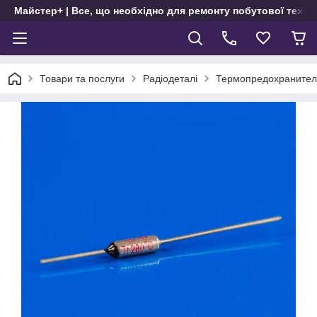
Майстер+ | Все, що необхідно для ремонту побутової техні
Товари та послуги
Радіодеталі
Термопредохраните