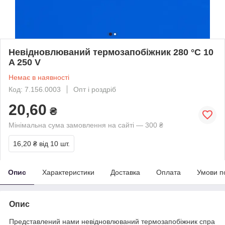
Невідновлюваний термозапобіжник 280 °C 10
A 250 V
Немає в наявності
Код: 7.156.0003
Опт і роздріб
20,60
₴
Мінімальна сума замовлення на сайті — 300 ₴
16,20 ₴
від 10 шт.
Опис
Характеристики
Доставка
Оплата
Умови п
Опис
Представлений
нами
невідновлюваний
термозапобіжник
спра