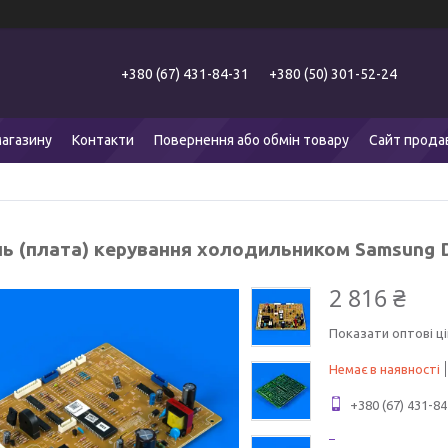
+380 (67) 431-84-31
+380 (50) 301-52-24
агазину
Контакти
Повернення або обмін товару
Сайт прода
ь (плата) керування холодильником Samsung 
2 816 ₴
Показати оптові ці
Немає в наявності
+380 (67) 431-84