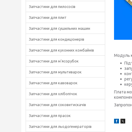
Запчастини для пилососів
Запчастини для плит
Запчастини для сушильних машин
Запчастини для кондиціонерів
Запчастини для кухонних комбайнів
Модуль к
Запчастини для м'ясорубок
Під
зап
Запчастини для мультиварок
кон
рег
Запчастини для кавоварок
кер
Плата мо
Запчастини для хлібопічок
компонен
Запчастини для соковитискачів
Запропон
Запчастини для прасок
Запчастини для льодогенераторів