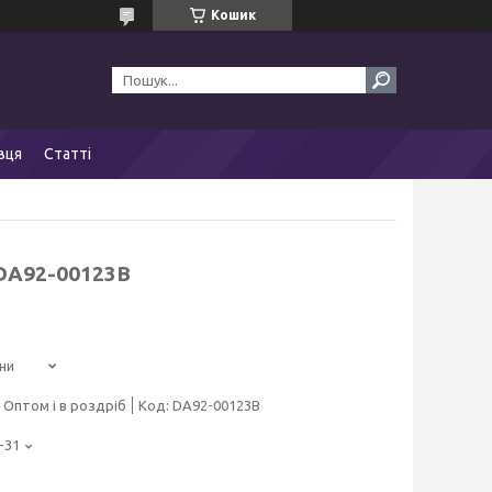
Кошик
вця
Статті
DA92-00123B
ни
Оптом і в роздріб
Код:
DA92-00123B
-31