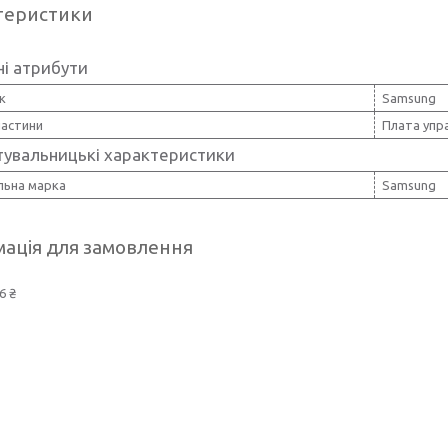
теристики
і атрибути
к
Samsung
частини
Плата упр
тувальницькі характеристики
льна марка
Samsung
ація для замовлення
6 ₴