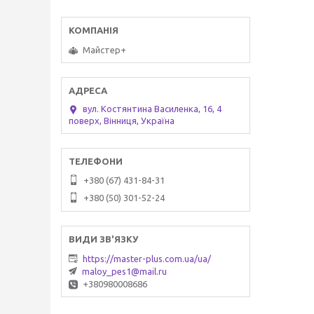
Майстер+
вул. Костянтина Василенка, 16, 4
поверх, Вінниця, Україна
+380 (67) 431-84-31
+380 (50) 301-52-24
https://master-plus.com.ua/ua/
maloy_pes1@mail.ru
+380980008686