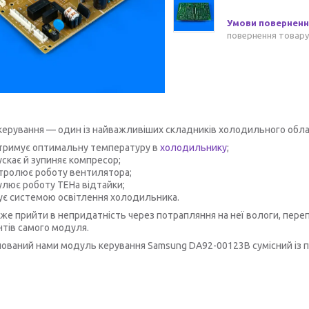
повернення товару
ерування — один із найважливіших складників холодильного обладн
тримує оптимальну температуру в
холодильнику
;
ускає й зупиняє компресор;
тролює роботу вентилятора;
улює роботу ТЕНа відтайки;
ує системою освітлення холодильника.
же прийти в непридатність через потрапляння на неї вологи, переп
тів самого модуля.
ований нами модуль керування Samsung DA92-00123B сумісний із п