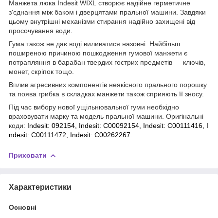
Манжета люка Indesit WIXL створює надійне герметичне
з'єднання між баком і дверцятами пральної машини. Завдяки
цьому внутрішні механізми стирання надійно захищені від
просочування води.
Гума також не дає воді виливатися назовні. Найбільш
поширеною причиною пошкодження гумової манжети є
потрапляння в барабан твердих гострих предметів — ключів,
монет, скріпок тощо.
Вплив агресивних компонентів неякісного прального порошку
та поява грибка в складках манжети також сприяють її зносу.
Під час вибору нової ущільнювальної гуми необхідно
враховувати марку та модель пральної машини. Оригінальні
коди:
Indesit:
092154,
Indesit:
C00092154,
Indesit:
C00111416,
I
ndesit:
C00111472,
Indesit:
C00262267.
Приховати
Характеристики
Основні