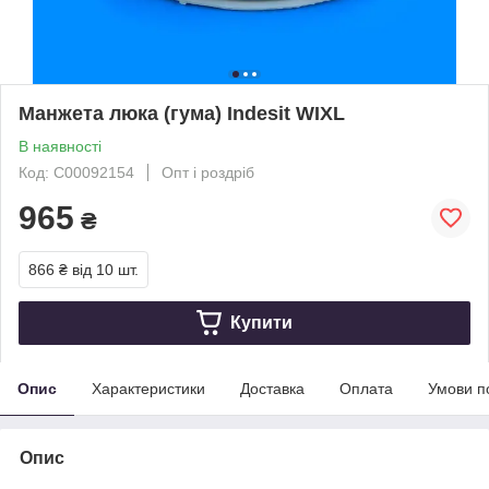
Манжета люка (гума) Indesit WIXL
В наявності
Код: C00092154
Опт і роздріб
965
₴
866 ₴
від 10 шт.
Купити
Опис
Характеристики
Доставка
Оплата
Умови п
Опис