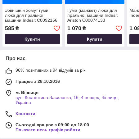
Зовнішній хомут гуми
Гума (манжет) люка для
Манж
люка для пральної
пральної машини Indesit
Inde
машини Indesit C0092156
Ariston C00074133
585
1 070
1 0
₴
₴
Купити
Купити
Про нас
96% позитивних з 94 відгуків за рік
Працює з 28.10.2016
м. Вінниця
вул. Костянтина Василенка, 16, 4 поверх, Вінниця,
Україна
Контакти
Сьогодні працює з 09:00 до 18:00
Показати весь графік роботи