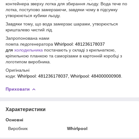
контейнера зверху лотка для збирання льоду. Вода тече по
лотка, поступово замерзаючи, завдяки чому в підсумку
утворюються кубики льоду.
Завдяки тому, що вода замерзає шарами, утворюється
кришталево чистий лід.
Запропонована нами
помпа ледогенератора
Whirlpool:
481236178037
для
холодильника
постачають у складі з крильчаткою,
кріпильною планкою та саморізами в картонній коробці з
логотипом виробника.
Оригінальні
коди:
Whirlpool:
481236178037,
Whirlpool:
484000000908.
Приховати
Характеристики
Основні
Виробник
Whirlpool