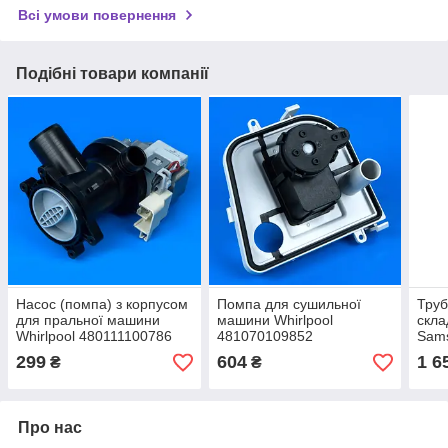
Всі умови повернення
Подібні товари компанії
Насос (помпа) з корпусом
Помпа для сушильної
Труб
для пральної машини
машини Whirlpool
скла
Whirlpool 480111100786
481070109852
Sam
299
604
1 6
₴
₴
Про нас