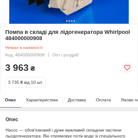
Помпа в складі для лідогенератора Whirlpool
484000000908
Немає в наявності
Код: 484000000908
Опт і роздріб
3 963
₴
3 735 ₴
від 10 шт.
Опис
Характеристики
Доставка
Оплата
Умови п
Опис
Насос — обов'язковий і дуже важливий складник частини
льодогенератора. Він спрямовує потік води зі спеціального