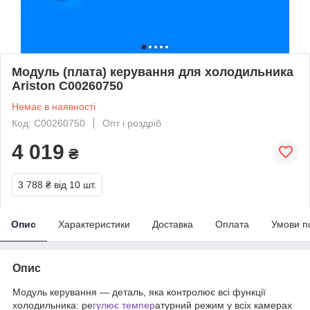
Модуль (плата) керування для холодильника
Ariston C00260750
Немає в наявності
Код: C00260750
Опт і роздріб
4 019
₴
3 788 ₴
від 10 шт.
Опис
Характеристики
Доставка
Оплата
Умови п
Опис
Модуль керування — деталь, яка контролює всі функції
холодильника: ре
гулює темпер
атурний режим у всіх камерах