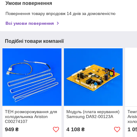
Умови повернення
Повернення товару впродовж 14 днів за домовленістю
Всі умови повернення
Подібні товари компанії
ТЕН розморожування для
Модуль (плата керування)
Темп
холодильника Ariston
Samsung DA92-00123A
Aris
C00274107
холо
949
4 108
1 0
₴
₴