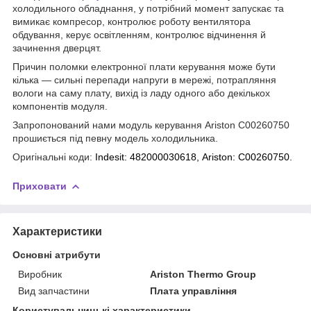
холодильного обладнання, у потрібний момент запускає та
вимикає компресор, контролює роботу вентилятора
обдування, керує освітленням, контролює відчинення й
зачинення дверцят.
Причин поломки електронної плати керування може бути
кілька — сильні перепади напруги в мережі, потрапляння
вологи на саму плату, вихід із ладу одного або декількох
компонентів модуля.
Запропонований нами модуль керування Ariston C00260750
прошиється під певну модель холодильника.
Оригінальні коди:
Indesit:
482000030618,
Ariston:
C00260750.
Приховати
Характеристики
Основні атрибути
Виробник
Ariston Thermo Group
Вид запчастини
Плата управління
Користувальницькі характеристики