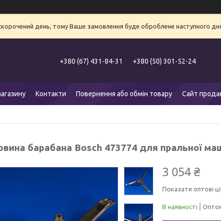
 скорочений день, тому Ваше замовлення буде оброблене наступного дня
+380 (67) 431-84-31
+380 (50) 301-52-24
агазину
Контакти
Повернення або обмін товару
Сайт прода
овина барабана Bosch 473774 для пральної ма
3 054 ₴
Показати оптові ці
В наявності
Оптом