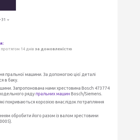
-31
 протягом 14 днів
за домовленістю
ня пральної машини. За допомогою цієї деталі
я в баку.
ашини. Запропонована нами хрестовина Bosch 473774
о модельного ряду
пральних машин
Bosch/Siemens.
які покриваються корозією внаслідок потрапляння
нням обробити його разом із валом хрестовини
.0005).