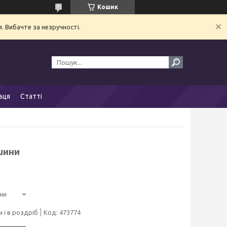
Кошик
. Вибачте за незручності.
вця
Статті
шини
ни
 і в роздріб
Код:
473774