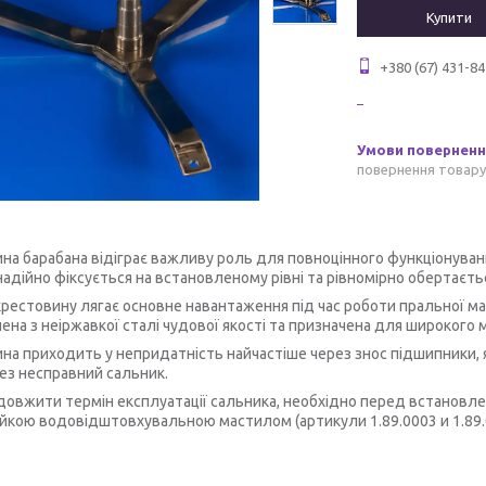
Купити
+380 (67) 431-84
повернення товару
на барабана відіграє важливу роль для повноцінного функціонуван
надійно фіксується на встановленому рівні та рівномірно обертаєтьс
хрестовину лягає основне навантаження під час роботи пральної м
ена з неіржавкої сталі чудової якості та призначена для широког
на приходить у непридатність найчастіше через знос підшипники, 
ез несправний сальник.
овжити термін експлуатації сальника, необхідно перед встановле
ійкою водовідштовхувальною мастилом (артикули
1.89.0003 и 1.89