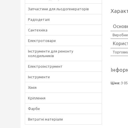
Запчастини для льодогенераторів
Харак
Радіодеталі
Основ
Сантехніка
Виробни
Електротовари
Корис
Інструменти для ремонту
Торгове
холодильників
Електроінструмент
Інформ
Інструменти
Ціна:
3 05
Хімія
Кріплення
Фарби
Витратні матеріали