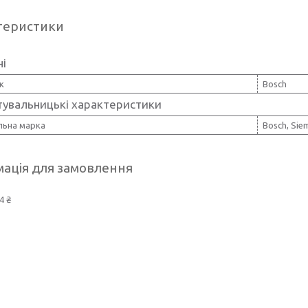
теристики
ні
к
Bosch
тувальницькі характеристики
льна марка
Bosch, Sie
ація для замовлення
4 ₴