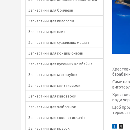
Запчастини для бойлерів
Запчастини для пилососів
Запчастини для плит
Запчастини для сушильних машин
Запчастини для кондиціонерів
Запчастини для кухонних комбайнів
Хрестови
барабан 
Запчастини для м'ясорубок
Саме на 
Запчастини для мультиварок
виготовл
Хрестови
Запчастини для кавоварок
води чер
Запчастини для хлібопічок
Щоб прод
термост
Запчастини для соковитискачів
Запчастини для прасок