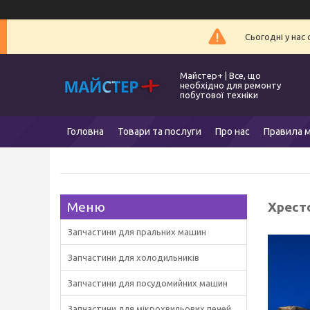
Сьогодні у нас
Майстер+ | Все, що
необхідно для ремонту
побутової техніки
Головна
Товари та послуги
Про нас
Правила м
Хрест
Запчастини для пральних машин
Запчастини для холодильників
Запчастини для посудомийних машин
Запчастини для мікрохвильових печей