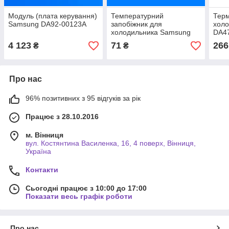
Модуль (плата керування)
Температурний
Терм
Samsung DA92-00123A
запобіжник для
хол
холодильника Samsung
DA4
DA47-00095E
4 123
71
266
₴
₴
Про нас
96% позитивних з 95 відгуків за рік
Працює з 28.10.2016
м. Вінниця
вул. Костянтина Василенка, 16, 4 поверх, Вінниця,
Україна
Контакти
Сьогодні працює з 10:00 до 17:00
Показати весь графік роботи
Про нас