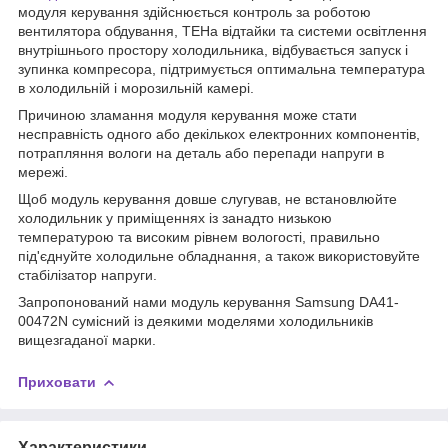
модуля керування здійснюється контроль за роботою
вентилятора обдування, ТЕНа відтайки та системи освітлення
внутрішнього простору холодильника, відбувається запуск і
зупинка компресора, підтримується оптимальна температура
в холодильній і морозильній камері.
Причиною зламання модуля керування може стати
несправність одного або декількох електронних компонентів,
потрапляння вологи на деталь або перепади напруги в
мережі.
Щоб модуль керування довше слугував, не встановлюйте
холодильник у приміщеннях із занадто низькою
температурою та високим рівнем вологості, правильно
під'єднуйте холодильне обладнання, а також використовуйте
стабілізатор напруги.
Запропонований нами модуль керування Samsung DA41-
00472N сумісний із деякими моделями холодильників
вищезгаданої марки.
Приховати
Характеристики