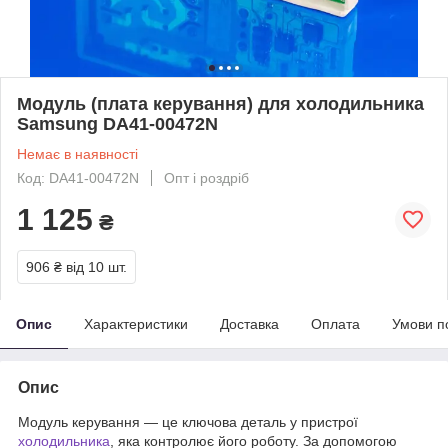
Модуль (плата керування) для холодильника
Samsung DA41-00472N
Немає в наявності
Код: DA41-00472N
Опт і роздріб
1 125
₴
906 ₴
від 10 шт.
Опис
Характеристики
Доставка
Оплата
Умови п
Опис
Модуль керування — це ключова деталь у пристрої
холодильника
, яка контролює його роботу. За допомогою